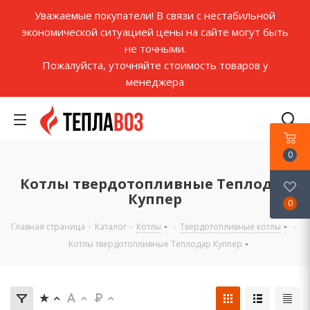
Уважаемые покупатели! В связи с нестабильной
экономической ситуацией цены на сайте могут быть
не точными.
Пожалуйста, уточняйте стоимость товаров у
менеджера
0
Котлы твердотопливные Теплодар
Куппер
0
Главная страница
-
Каталог
-
Котлы
-
Твердотопливные котлы
-
Котлы твердотопливные Теплодар Куппер