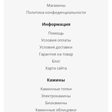
Твердотопливный котел Куппер КАРБО -26
Длина
745 мм.
Магазины
Ширина
485 мм.
Политика конфиденциальности
78 970
руб.
Высота
967 мм.
Страна
Россия
Информация
Подробнее
Длина
862 мм.
Помощь
Ширина
485 мм.
Купить в 1 клик
Условия оплаты
Высота
920 мм.
Условия доставки
Подробнее
Гарантия на товар
Блог
Купить в 1 клик
Карта сайта
Камины
Каминные топки
Электрокамины
Твердотопливный Отопительный котел Куппер
Биокамины
ПРАКТИК-14 (2018)
Каминные облицовки