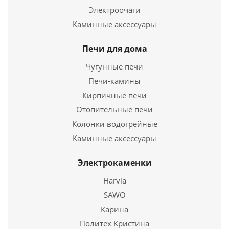
Электроочаги
25 970
руб.
Каминные аксессуары
Твердотопливный котел Куппер ПРАКТИК-10 В
Страна
Россия
Длина
645 мм.
Печи для дома
28 970
руб.
Ширина
485 мм.
Чугунные печи
Высота
545 мм.
Страна
Россия
Печи-камины
Длина
645 мм.
Подробнее
Кирпичные печи
Ширина
485 мм.
Высота
Отопительные печи
545 мм.
Купить в 1 клик
Колонки водогрейные
Подробнее
Каминные аксессуары
Купить в 1 клик
Электрокаменки
Harvia
SAWO
Карина
Политех Кристина