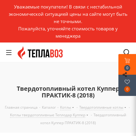
Уважаемые покупатели! В связи с нестабильной
экономической ситуацией цены на сайте могут быть
не точными.
Пожалуйста, уточняйте стоимость товаров у
менеджера
0
Твердотопливный котел Куппер
0
ПРАКТИК-8 (2018)
Главная страница
-
Каталог
-
Котлы
-
Твердотопливные котлы
-
Котлы твердотопливные Теплодар Куппер
-
Твердотопливный
котел Куппер ПРАКТИК-8 (2018)