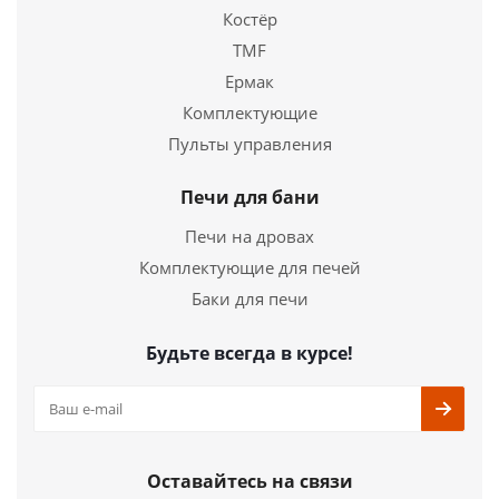
Костёр
TMF
Ермак
Комплектующие
Твердотопливный котел Теплодар Куппер
ЭКСПЕРТ-15 2.0
Пульты управления
69 970
руб.
Печи для бани
Печи на дровах
Страна
Россия
Длина
776 мм.
Комплектующие для печей
Ширина
485 мм.
Баки для печи
Высота
883 мм.
Будьте всегда в курсе!
Подробнее
Купить в 1 клик
Оставайтесь на связи