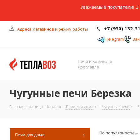
Уважаемые покупатели! В 
+7 (930) 132-3
Адреса магазинов и режим работы
Telegram
Зак
Печи и Камины в
Ярославле
Чугунные печи Березка
Главная страница
-
Каталог
-
Печи для дома
-
Чугунные печи
-
По популярности
Печи для дома