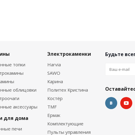
ины
Электрокаменки
Будьте всег
нные топки
Harvia
ктрокамины
SAWO
камины
Карина
Оставайтес
нные облицовки
Политех Кристина
троочаги
Костёр
нные аксессуары
TMF
Ермак
и для дома
Комплектующие
нные печи
Пульты управления