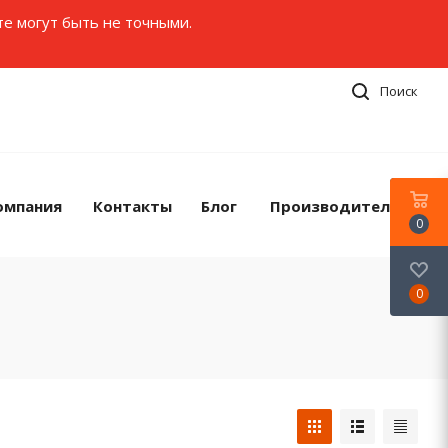
те могут быть не точными.
Поиск
омпания
Контакты
Блог
Производители
0
0