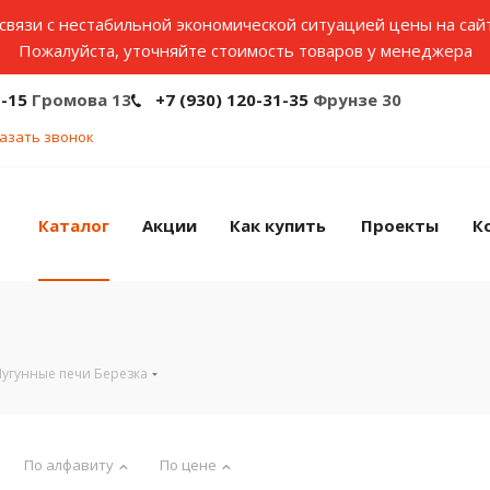
связи с нестабильной экономической ситуацией цены на сай
Пожалуйста, уточняйте стоимость товаров у менеджера
1-15
Громова 13
+7 (930) 120-31-35
Фрунзе 30
азать звонок
Каталог
Акции
Как купить
Проекты
К
Чугунные печи Березка
По алфавиту
По цене