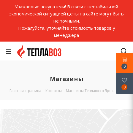
Уважаемые покупатели! В связи с нестабильной
экономической ситуацией цены на сайте могут быть
не точными.
Пожалуйста, уточняйте стоимость товаров у
менеджера
0
Магазины
0
Главная страница
-
Контакты
-
Магазины Теплавоз в Ярославле