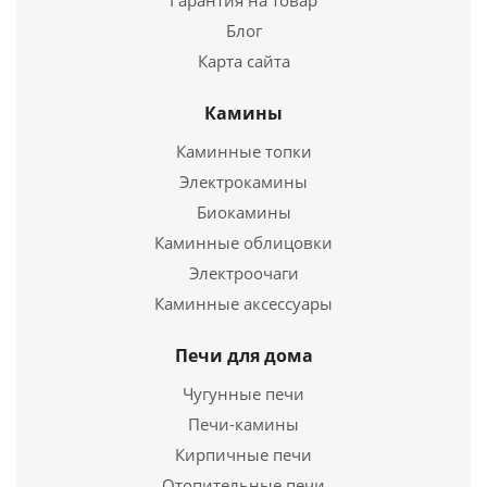
Гарантия на товар
Подробнее
Блог
Карта сайта
Купить в 1 клик
Камины
Каминные топки
Электрокамины
Биокамины
Твердотопливный котел Куппер ПРО -22 (2.0)
Каминные облицовки
Электроочаги
52 970
руб.
Каминные аксессуары
Страна
Россия
Твердотопливный котел Куппер ПРО -16 (2.0)
Длина
745 мм.
Печи для дома
Ширина
485 мм.
47 970
руб.
Чугунные печи
Высота
967 мм.
Печи-камины
Страна
Россия
Подробнее
Длина
Кирпичные печи
685 мм.
Ширина
485 мм.
Отопительные печи