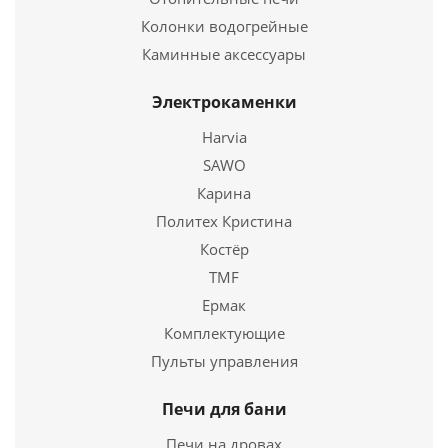
Купить в 1 клик
Высота
905 мм.
Колонки водогрейные
Каминные аксессуары
Подробнее
Электрокаменки
Купить в 1 клик
Harvia
SAWO
Карина
Политех Кристина
Костёр
TMF
Ермак
Комплектующие
Твердотопливный котел Куппер КАРБО -18 (2018)
Пульты управления
67 970
руб.
Печи для бани
Печи на дровах
Страна
Россия