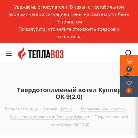
Уважаемые покупатели! В связи с нестабильной
экономической ситуацией цены на сайте могут быть
не точными.
Пожалуйста, уточняйте стоимость товаров у
менеджера
0
Твердотопливный котел Куппер
0
ОК-9(2.0)
Главная страница
-
Каталог
-
Котлы
-
Твердотопливные котлы
-
Котлы твердотопливные Теплодар Куппер
-
Твердотопливный
котел Куппер ОК-9(2.0)