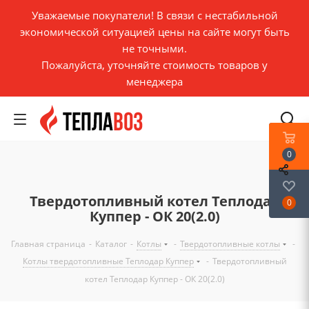
Уважаемые покупатели! В связи с нестабильной
экономической ситуацией цены на сайте могут быть
не точными.
Пожалуйста, уточняйте стоимость товаров у
менеджера
0
Твердотопливный котел Теплодар
0
Куппер - ОК 20(2.0)
Главная страница
-
Каталог
-
Котлы
-
Твердотопливные котлы
-
Котлы твердотопливные Теплодар Куппер
-
Твердотопливный
котел Теплодар Куппер - ОК 20(2.0)