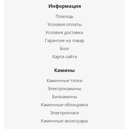
Страна
Подробнее
Россия
Информация
Длина
776 мм.
Помощь
Купить в 1 клик
Ширина
485 мм.
Условия оплаты
Высота
883 мм.
Условия доставки
Подробнее
Гарантия на товар
Блог
Купить в 1 клик
Карта сайта
Камины
Каминные топки
Твердотопливный котел Куппер ПРО -22 (2.0)
Электрокамины
Биокамины
52 970
руб.
Каминные облицовки
Электроочаги
Страна
Россия
Длина
745 мм.
Каминные аксессуары
Твердотопливный котел Куппер ПРО -28 (2.0)
Ширина
485 мм.