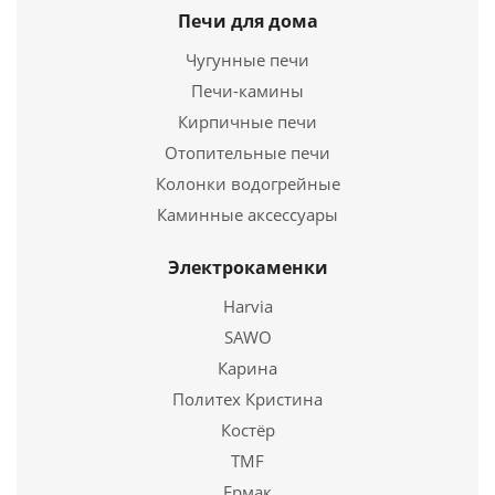
Высота
967 мм.
Печи для дома
58 970
руб.
Чугунные печи
Страна
Подробнее
Россия
Печи-камины
Длина
805 мм.
Кирпичные печи
Купить в 1 клик
Ширина
485 мм.
Высота
Отопительные печи
1150 мм.
Колонки водогрейные
Подробнее
Каминные аксессуары
Купить в 1 клик
Электрокаменки
Harvia
SAWO
Карина
Политех Кристина
Костёр
TMF
Ермак