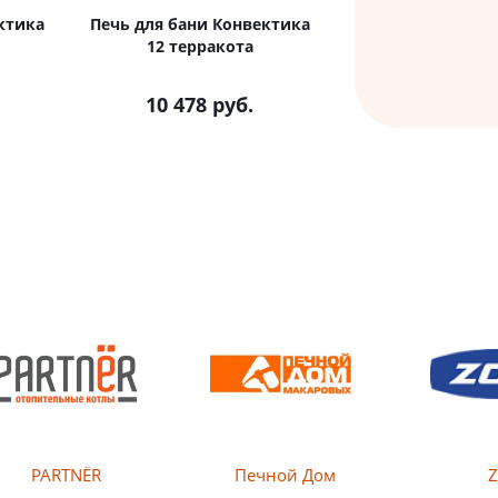
ктика
Печь для бани Конвектика
12 терракота
10 478
руб.
PARTNЁR
Печной Дом
Z