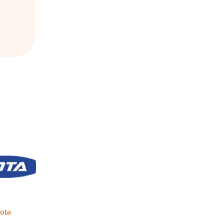
ota
Buderus
LAUDEL