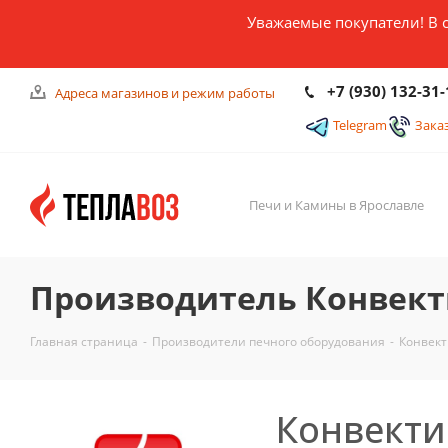
Уважаемые покупатели! В 
+7 (930) 132-31-
Адреса магазинов и режим работы
Telegram
Зака
Печи и Камины в Ярославле
Производитель Конвект
Главная страница
-
Производители печного оборудования
-
Конвект
Конвекти