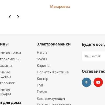
Макаровых
мины
Электрокаменки
Будьте всег
инные топки
Harvia
ктрокамины
SAWO
камины
Карина
Оставайтес
инные
Политех Кристина
ицовки
Костёр
троочаги
TMF
инные
Ермак
ссуары
Комплектующие
и для дома
Пульты управления