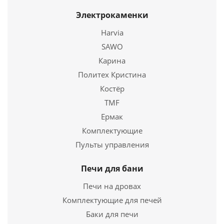
Электрокаменки
Harvia
SAWO
Карина
Политех Кристина
Печь отопительная Stoker Cадовая 50
Костёр
TMF
10 200
руб.
Ермак
Страна
3
Комплектующие
Высота
540 мм.
Пульты управления
Подробнее
Печи для бани
Печи на дровах
Купить в 1 клик
Комплектующие для печей
Баки для печи