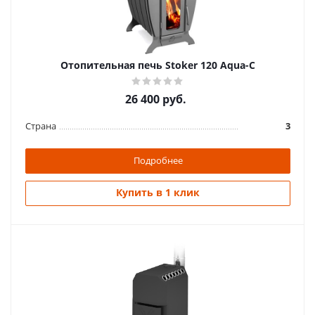
27 900
руб.
Страна
Россия
Длина
580 мм.
Отопительная печь Stoker 120 Aqua-C
Ширина
385 мм.
Высота
680 мм.
26 400
руб.
Подробнее
Страна
3
Купить в 1 клик
Подробнее
Купить в 1 клик