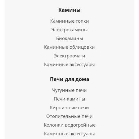
Камины
Каминные топки
Отопительная печь Домовой
Электрокамины
ПЕЧЬ ОТОПИТЕЛЬНАЯ ВЕЗУВИЙ В5
Биокамины
12 350
руб.
Каминные облицовки
20 280
руб.
Страна
Россия
Электроочаги
Длина
525 мм.
Страна
Россия
Каминные аксессуары
Ширина
300 мм.
Длина
463 мм.
Высота
440 мм.
Ширина
Печи для дома
330 мм.
Высота
670 мм.
Чугунные печи
Подробнее
Печи-камины
Подробнее
Купить в 1 клик
Кирпичные печи
Купить в 1 клик
Отопительные печи
Колонки водогрейные
Каминные аксессуары