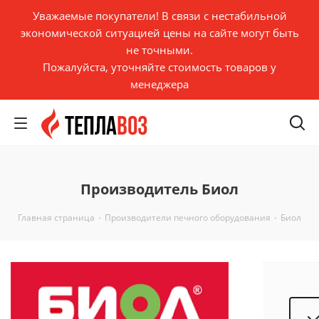
Уважаемые покупатели! В связи с нестабильной
экономической ситуацией цены на сайте могут быть
не точными.
Пожалуйста, уточняйте стоимость товаров у
менеджера
Производитель Биол
Главная страница
-
Производители печного оборудования
-
Биол