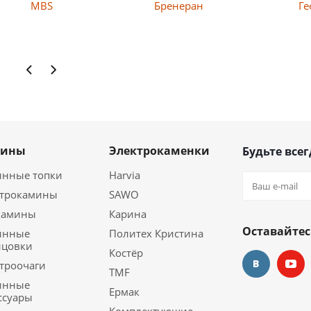
ан
Гефест
Guсa
мины
Электрокаменки
Будьте всег
инные топки
Harvia
ктрокамины
SAWO
камины
Карина
Оставайтес
инные
Политех Кристина
ицовки
Костёр
троочаги
TMF
инные
Ермак
ссуары