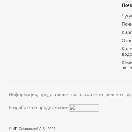
Печ
Чугу
Печ
Кир
Ото
Кол
вод
Кам
аксе
Информация, предоставленная на сайте, не является о
Разработка и продвижение
© ИП Сосновский А.В., 2026