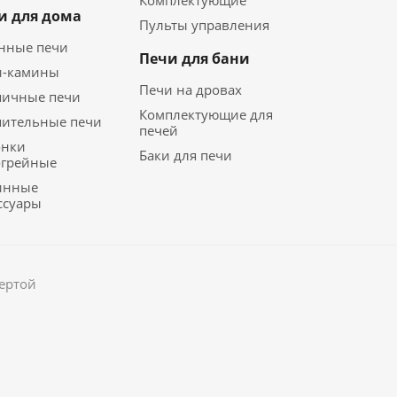
Комплектующие
и для дома
Пульты управления
нные печи
Печи для бани
и-камины
Печи на дровах
пичные печи
Комплектующие для
пительные печи
печей
онки
Баки для печи
огрейные
инные
ссуары
фертой