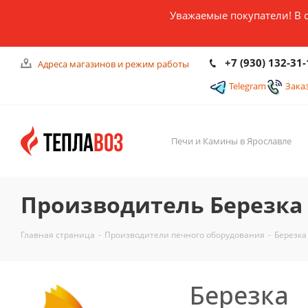
Уважаемые покупатели! В 
+7 (930) 132-31-
Адреса магазинов и режим работы
Telegram
Зака
Печи и Камины в Ярославле
Производитель Березка
Главная страница
-
Производители печного оборудования
-
Березка
Березка