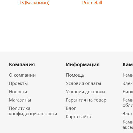
Prometall
MBS
Бренер
Компания
Информация
Ка
О компании
Помощь
Кам
Проекты
Условия оплаты
Эле
Новости
Условия доставки
Био
Магазины
Гарантия на товар
Кам
обл
Политика
Блог
конфиденциальности
Элек
Карта сайта
Кам
аксе