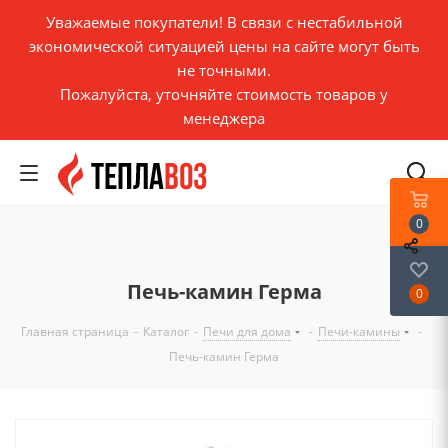
Уважаемые покупатели! В связи с нестабильной
экономической ситуацией цены на сайте могут быть
не точными.
Пожалуйста, уточняйте стоимость товаров у
менеджера
0
Печь-камин Герма
0
Главная страница
-
Каталог
-
Печи для дома
-
Печи-камины
-
Печь-камин Герма