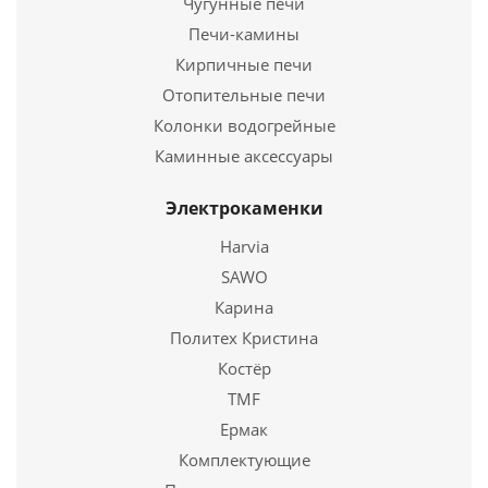
Чугунные печи
Подробнее
Длина
460 мм.
Печи-камины
Ширина
506 мм.
Кирпичные печи
Купить в 1 клик
Высота
1165 мм.
Отопительные печи
Колонки водогрейные
Подробнее
Каминные аксессуары
Купить в 1 клик
Электрокаменки
Harvia
SAWO
Карина
Политех Кристина
Костёр
TMF
Ермак
Печь-камин Амур 12
Комплектующие