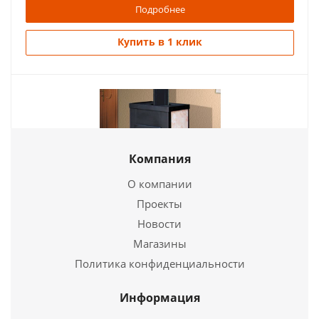
Подробнее
Купить в 1 клик
Печь-камин Ока с плитой
Компания
53 700
руб.
О компании
Проекты
Страна
Россия
Печь-камин Нарва 6М
Новости
Длина
385 мм.
Ширина
490 мм.
Магазины
38 550
руб.
Высота
875 мм.
Политика конфиденциальности
Страна
Россия
Подробнее
Длина
345 мм.
Информация
Ширина
445 мм.