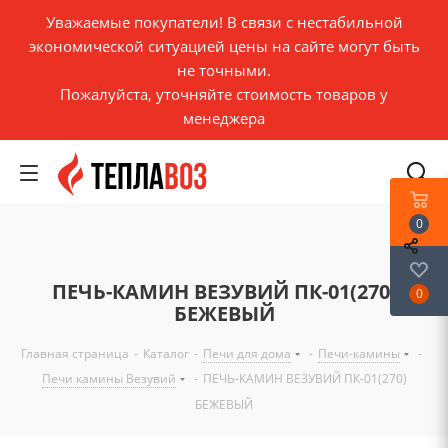
Уважаемые покупатели! В связи с нестабильной
экономической ситуацией цены на сайте могут быть
не точными.
Пожалуйста, уточняйте стоимость товаров у
менеджера
0
ПЕЧЬ-КАМИН ВЕЗУВИЙ ПК-01(270)
0
БЕЖЕВЫЙ
Главная страница
-
Каталог
-
Печи для дома
-
Печи-камины
-
Печи камины Везувий
-
ПЕЧЬ-КАМИН ВЕЗУВИЙ ПК-01(270)
БЕЖЕВЫЙ