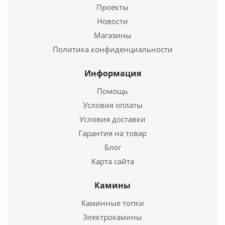
Проекты
Новости
Печь-Камин ВЕЗУВИЙ ПК-05 Призматик с плитой
Магазины
Талькохлорит
Политика конфиденциальности
50 990
руб.
Информация
Страна
Россия
Помощь
Длина
545 мм.
Ширина
752 мм.
Условия оплаты
Высота
1085 мм.
Условия доставки
Гарантия на товар
Подробнее
Блог
Карта сайта
Купить в 1 клик
Камины
Каминные топки
Электрокамины