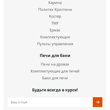
Карина
Политех Кристина
Костёр
TMF
Ермак
Комплектующие
Пульты управления
ПЕЧЬ-КАМИН ВЕЗУВИЙ ПК-01(270) С ПЛИТОЙ
БЕЖЕВЫЙ
Печи для бани
Печи на дровах
35 990
руб.
Комплектующие для печей
Страна
Россия
Баки для печи
Длина
464 мм.
Ширина
438 мм.
Будьте всегда в курсе!
Высота
821 мм.
Подробнее