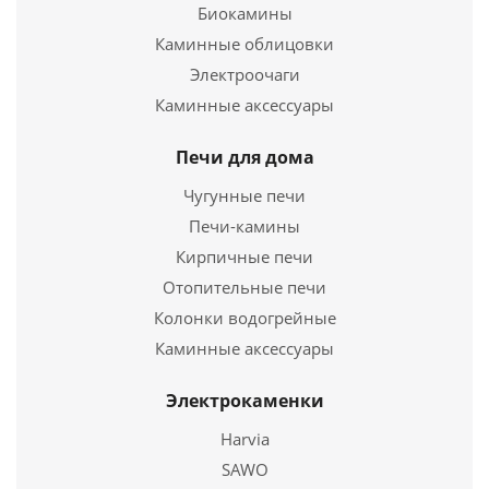
Биокамины
Каминные облицовки
Электроочаги
Каминные аксессуары
ПЕЧЬ-КАМИН ВЕЗУВИЙ ПК-01(270) С ПЛИТОЙ И Т/О
Печи для дома
КРАСНЫЙ
Чугунные печи
38 990
руб.
Печи-камины
Страна
Россия
Кирпичные печи
Длина
464 мм.
Отопительные печи
Ширина
438 мм.
Колонки водогрейные
Высота
821 мм.
Каминные аксессуары
Подробнее
Электрокаменки
Купить в 1 клик
Harvia
SAWO