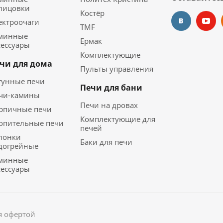
лицовки
Костёр
ектроочаги
TMF
минные
Ермак
сессуары
Комплектующие
чи для дома
Пульты управления
гунные печи
Печи для бани
чи-камины
Печи на дровах
рпичные печи
Комплектующие для
опительные печи
печей
лонки
Баки для печи
догрейные
минные
сессуары
я офертой