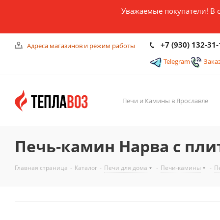
Уважаемые покупатели! В 
+7 (930) 132-31-
Адреса магазинов и режим работы
Telegram
Зака
Печи и Камины в Ярославле
Печь-камин Нарва с пли
Главная страница
-
Каталог
-
Печи для дома
-
Печи-камины
-
П