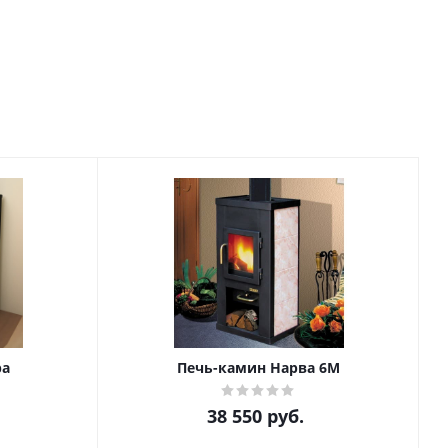
ра
Печь-камин Нарва 6М
38 550
руб.