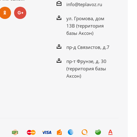
info@teplavoz.ru
ул. Громова, дом
13В (территория
базы Аксон)
пр-д Связистов, д.7
пр-т Фрунзе, д. 30
(территория базы
Аксон)