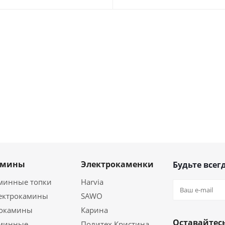
амины
Электрокаменки
Будьте всегд
минные топки
Harvia
ектрокамины
SAWO
окамины
Карина
Оставайтесь
минные
Политех Кристина