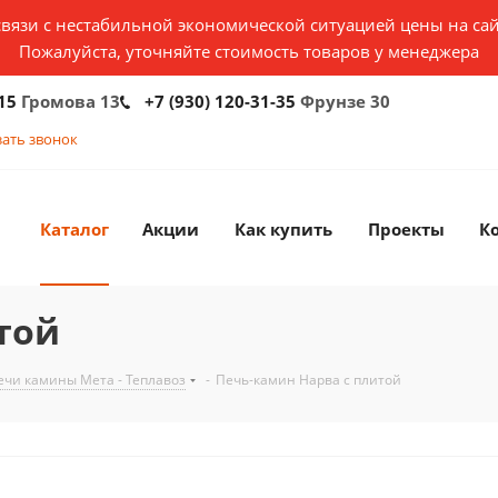
связи с нестабильной экономической ситуацией цены на сай
Пожалуйста, уточняйте стоимость товаров у менеджера
15
Громова 13
+7 (930) 120-31-35
Фрунзе 30
зать звонок
Каталог
Акции
Как купить
Проекты
К
той
ечи камины Мета - Теплавоз
-
Печь-камин Нарва с плитой