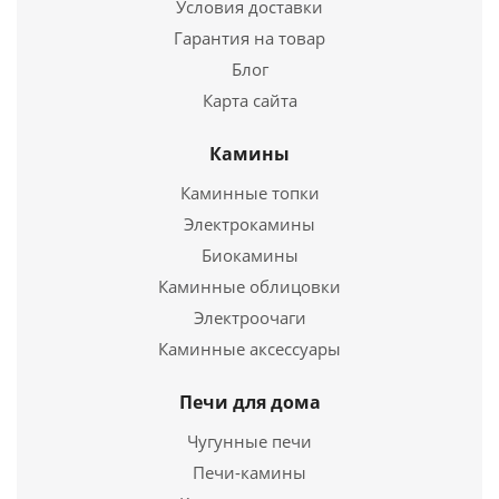
Условия доставки
Подробнее
Гарантия на товар
Купить в 1 клик
Блог
Карта сайта
Камины
Каминные топки
Электрокамины
Биокамины
Каминные облицовки
Электроочаги
Печь для бани "ОПТИМА" 15 ДТ-3
Каминные аксессуары
16 800
руб.
Печи для дома
Страна
Россия
Чугунные печи
Длина
500 мм.
Печи-камины
Ширина
440 мм.