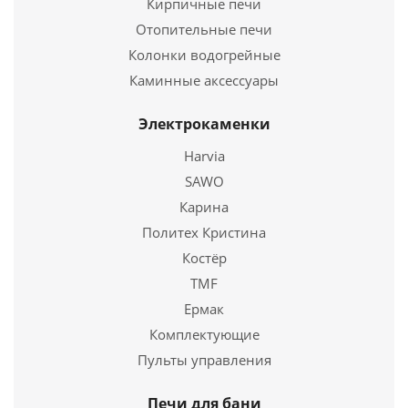
Кирпичные печи
Высота
720 мм.
Отопительные печи
Колонки водогрейные
Подробнее
Каминные аксессуары
Купить в 1 клик
Электрокаменки
Harvia
SAWO
Карина
Политех Кристина
Костёр
TMF
Ермак
Печь для бани "ФЛАГМАН" 24
Комплектующие
Пульты управления
42 200
руб.
Страна
Россия
Печи для бани