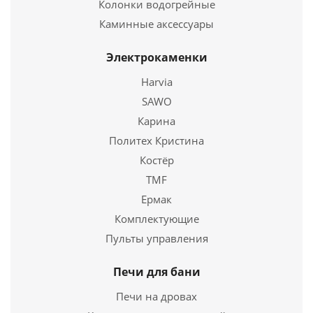
Колонки водогрейные
Подробнее
Каминные аксессуары
Купить в 1 клик
Электрокаменки
Harvia
SAWO
Карина
Политех Кристина
Костёр
TMF
Ермак
Печь-камин для бани чугунная "ВОЕВОДА" 20
Комплектующие
(конвектор)
Пульты управления
38 000
руб.
Печи для бани
Страна
Россия
Печи на дровах
Длина
760 мм.