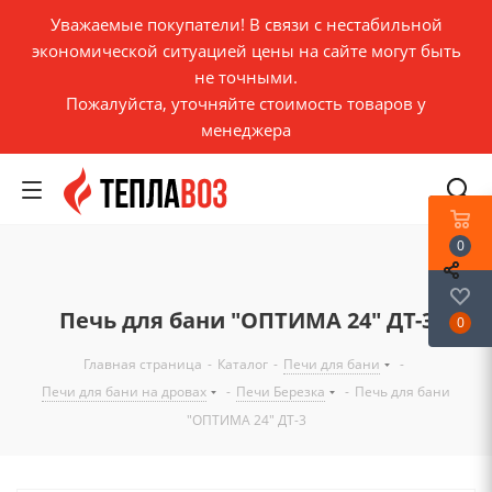
Уважаемые покупатели! В связи с нестабильной
экономической ситуацией цены на сайте могут быть
не точными.
Пожалуйста, уточняйте стоимость товаров у
менеджера
0
Печь для бани "ОПТИМА 24" ДТ-3
0
Главная страница
-
Каталог
-
Печи для бани
-
Печи для бани на дровах
-
Печи Березка
-
Печь для бани
"ОПТИМА 24" ДТ-3