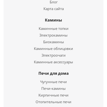
Купить в 1 клик
Блог
Карта сайта
Камины
Каминные топки
Электрокамины
Биокамины
Каминные облицовки
Электроочаги
Печь для бани "ФЛАГМАН 18" (сетчатый кожух)
Каминные аксессуары
45 400
руб.
Печи для дома
Страна
Россия
Чугунные печи
Длина
850 мм.
Печи-камины
Ширина
650 мм.
Кирпичные печи
Высота
980 мм.
Отопительные печи