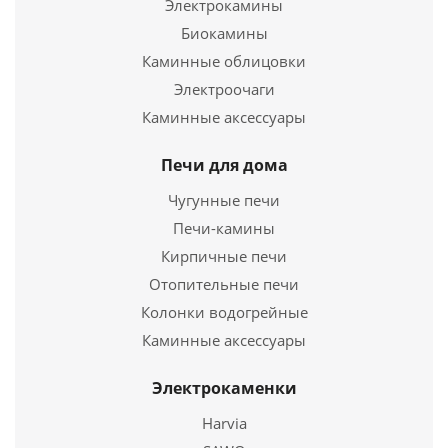
Электрокамины
Биокамины
Каминные облицовки
Электроочаги
Печь для бани чугунная "ВОЕВОДА" 20 (ДТ3,
Каминные аксессуары
стекло, конвектор)
Печи для дома
35 500
руб.
Чугунные печи
Страна
Россия
Печи-камины
Длина
760 мм.
Кирпичные печи
Ширина
640 мм.
Высота
Отопительные печи
740 мм.
Колонки водогрейные
Подробнее
Каминные аксессуары
Купить в 1 клик
Электрокаменки
Harvia