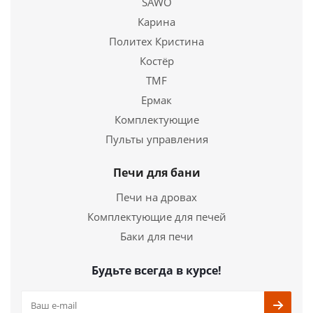
SAWO
Карина
Политех Кристина
Костёр
TMF
Ермак
Комплектующие
Печь для бани "Корвет" 24 (ДТ-3, стекло)
Пульты управления
31 400
руб.
Печи для бани
Страна
Россия
Печи на дровах
Длина
510 мм.
Комплектующие для печей
Ширина
410 мм.
Высота
805 мм.
Баки для печи
Подробнее
Будьте всегда в курсе!
Купить в 1 клик