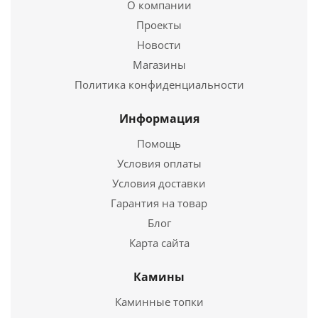
О компании
Проекты
Печь для бани "Берёзка Эконом" 12 (ДТ-3, стекло)
Новости
Магазины
23 100
руб.
Политика конфиденциальности
Страна
Россия
Длина
690 мм.
Информация
Ширина
410 мм.
Помощь
Высота
610 мм.
Условия оплаты
Условия доставки
Подробнее
Гарантия на товар
Купить в 1 клик
Блог
Карта сайта
Камины
Каминные топки