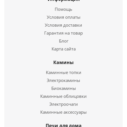
Подробнее
Ширина
320 мм.
Помощь
Высота
930 мм.
Купить в 1 клик
Условия оплаты
Условия доставки
Подробнее
Гарантия на товар
Купить в 1 клик
Блог
Карта сайта
Камины
Каминные топки
Электрокамины
Электропечь для сауны Harvia Topclass Combi
Биокамины
KV60SE
Каминные облицовки
Электроочаги
92 520
руб.
Электропечь для сауны Harvia Topclass Combi
Каминные аксессуары
KV60SE
Страна
Финляндия
Длина
360 мм.
Печи для дома