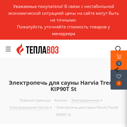
Уважаемые покупатели! В связи с нестабильной
экономической ситуацией цены на сайте могут быть
не точными.
Пожалуйста, уточняйте стоимость товаров у
менеджера
0
Электропечь для сауны Harviа Trendi
0
KIP90T St
Главная страница
-
Каталог
-
Электрокаменки
-
Электрокаменки Harvia
-
Электропечь для сауны Harviа Trendi
KIP90T St