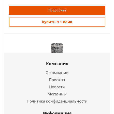
Купить в 1 клик
Подробнее
Купить в 1 клик
Компания
Электропечь для сауны Harviа Moderna V80E
О компании
89 040
руб.
Проекты
Электропечь для сауны Harvia Cilindro 70E
Страна
Финляндия
Новости
Длина
310 мм.
Магазины
37 680
руб.
Ширина
410 мм.
Политика конфиденциальности
Высота
580 мм.
Страна
Финляндия
Длина
320 мм.
Информация