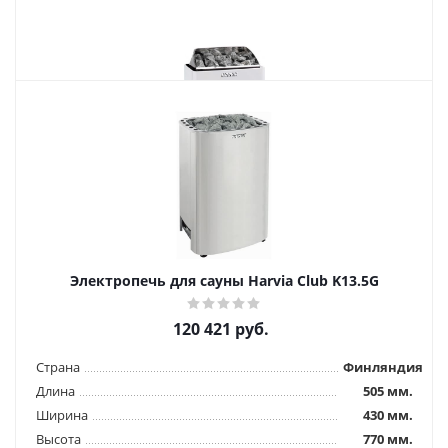
Похожие товары
Электропечь для сауны Harviа Trendi KIP90T St
44 929
руб.
Электропечь для сауны Harvia Сlub K13.5G
Страна
Финляндия
Длина
280 мм.
120 421
руб.
Ширина
410 мм.
Высота
600 мм.
Страна
Финляндия
Длина
505 мм.
Подробнее
Ширина
430 мм.
Высота
770 мм.