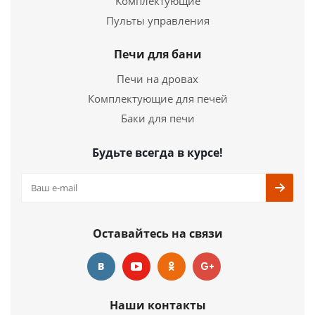
Комплектующие
Электропечь для сауны Harvia Сlub Combi K15GS
Пульты управления
214 920
руб.
Печи для бани
Страна
Финляндия
Печи на дровах
Длина
505 мм.
Комплектующие для печей
Ширина
490 мм.
Высота
700 мм.
Баки для печи
Подробнее
Будьте всегда в курсе!
Купить в 1 клик
Оставайтесь на связи
Наши контакты