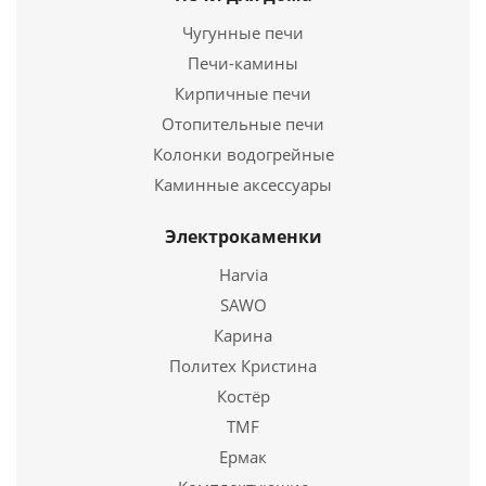
92 520
руб.
Ширина
400 мм.
Чугунные печи
Высота
640 мм.
Страна
Финляндия
Печи-камины
Длина
360 мм.
Подробнее
Кирпичные печи
Ширина
400 мм.
Высота
Отопительные печи
640 мм.
Купить в 1 клик
Колонки водогрейные
Подробнее
Каминные аксессуары
Купить в 1 клик
Электрокаменки
Harvia
SAWO
Карина
Политех Кристина
Костёр
TMF
Ермак