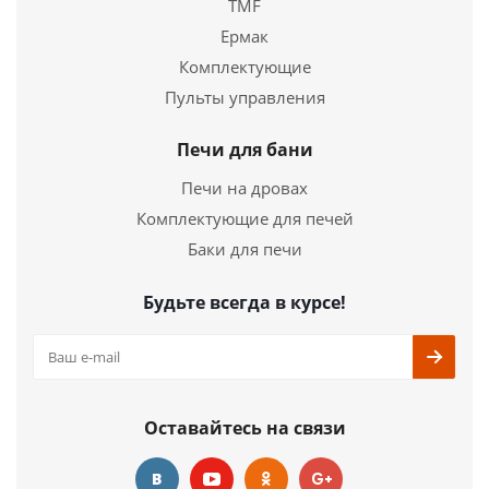
TMF
Ермак
Комплектующие
Электропечь для сауны Harvia Cilindro PC 70ЕЕ
Пульты управления
47 760
руб.
Печи для бани
Страна
Финляндия
Печи на дровах
Длина
320 мм.
Комплектующие для печей
Ширина
320 мм.
Высота
930 мм.
Баки для печи
Подробнее
Будьте всегда в курсе!
Купить в 1 клик
Оставайтесь на связи