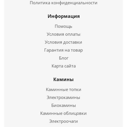
Высота
660 мм.
Политика конфиденциальности
Страна
Финляндия
Подробнее
Длина
345 мм.
Информация
Ширина
465 мм.
Помощь
Купить в 1 клик
Высота
660 мм.
Условия оплаты
Условия доставки
Подробнее
Гарантия на товар
Купить в 1 клик
Блог
Карта сайта
Камины
Каминные топки
Электропечь для сауны Harviа Moderna V80E
Электрокамины
Биокамины
89 040
руб.
Каминные облицовки
Электроочаги
Страна
Финляндия
Электропечь для сауны Harvia Virta HL 110 без