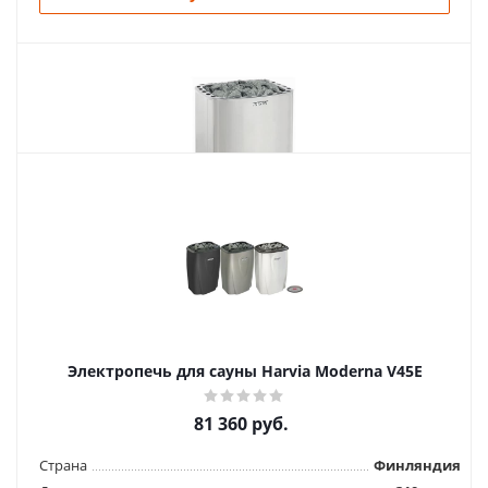
Похожие товары
Электропечь для сауны Harvia Сlub K13.5G
120 421
руб.
Страна
Финляндия
Электропечь для сауны Harviа Moderna V45E
Длина
505 мм.
Ширина
430 мм.
81 360
руб.
Высота
770 мм.
Страна
Финляндия
Подробнее