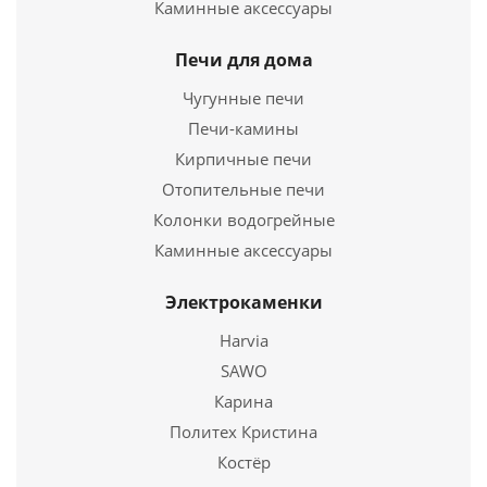
Длина
310 мм.
Каминные аксессуары
пульта
Ширина
410 мм.
Высота
580 мм.
Печи для дома
160 440
руб.
Чугунные печи
Страна
Подробнее
Финляндия
Печи-камины
Длина
340 мм.
Кирпичные печи
Купить в 1 клик
Ширина
415 мм.
Высота
Отопительные печи
810 мм.
Колонки водогрейные
Подробнее
Каминные аксессуары
Купить в 1 клик
Электрокаменки
Harvia
SAWO
Карина
Политех Кристина
Костёр