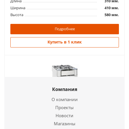
Длина
310 мм.
Ширина
410 мм.
Купить в 1 клик
Высота
580 мм.
Подробнее
Купить в 1 клик
Электропечь для сауны Harvia Senator Combi T7C
Компания
136 680
руб.
О компании
Проекты
Страна
Финляндия
Электропечь для сауны Harvia Senator Combi T7C
Новости
Длина
345 мм.
Ширина
465 мм.
Магазины
136 680
руб.