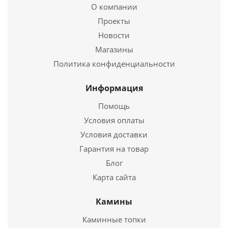
О компании
200 520
руб.
Проекты
Страна
Финляндия
Новости
Электропечь для сауны Harvia Virta HL 70S Combi
Длина
505 мм.
Магазины
Ширина
490 мм.
Политика конфиденциальности
187 200
руб.
Высота
700 мм.
Страна
Финляндия
Информация
Подробнее
Длина
410 мм.
Помощь
Ширина
415 мм.
Купить в 1 клик
Условия оплаты
Высота
810 мм.
Условия доставки
Подробнее
Гарантия на товар
Блог
Купить в 1 клик
Карта сайта
Камины
Каминные топки