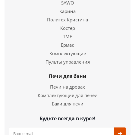
SAWO
Карина
Политех Кристина
Костёр
TMF
Ермак
Комплектующие
Электропечь для сауны Harvia Virta Pro HL220SA
Пульты управления
Combi
Печи для бани
456 820
руб.
Печи на дровах
Страна
Финляндия
Комплектующие для печей
Длина
485 мм.
Баки для печи
Ширина
780 мм.
Высота
810 мм.
Будьте всегда в курсе!
Подробнее