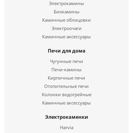
Электрокамины
Электропечь для сауны Harviа Trendi KIP60T St
Биокамины
Каминные облицовки
37 824
руб.
Электроочаги
Страна
Финляндия
Каминные аксессуары
Электропечь для сауны Harvia Virta HL 70 без
Длина
280 мм.
пульта
Ширина
410 мм.
Печи для дома
Высота
600 мм.
120 720
руб.
Чугунные печи
Печи-камины
Страна
Подробнее
Финляндия
Длина
Кирпичные печи
340 мм.
Купить в 1 клик
Ширина
415 мм.
Отопительные печи
Высота
810 мм.
Колонки водогрейные
Каминные аксессуары
Подробнее
Электрокаменки
Купить в 1 клик
Harvia