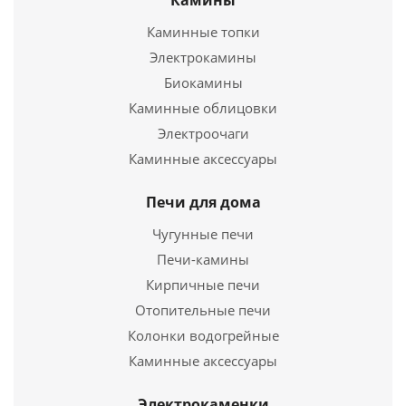
Камины
Каминные топки
Электрокамины
Электропечь для сауны Harvia Сlub K15G
Биокамины
Каминные облицовки
136 448
руб.
Электроочаги
Страна
Финляндия
Каминные аксессуары
Электропечь для сауны Harvia Topclass Combi
Длина
505 мм.
KV90SE
Ширина
430 мм.
Печи для дома
Высота
770 мм.
96 480
руб.
Чугунные печи
Печи-камины
Страна
Подробнее
Финляндия
Длина
Кирпичные печи
360 мм.
Купить в 1 клик
Ширина
400 мм.
Отопительные печи
Высота
640 мм.
Колонки водогрейные
Каминные аксессуары
Подробнее
Электрокаменки