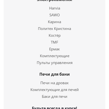
Купить в 1 клик
Harvia
SAWO
Карина
Политех Кристина
Костёр
TMF
Ермак
Комплектующие
Электропечь для сауны Harvia Cilindro PC 90ЕЕ
Пульты управления
41 880
руб.
Печи для бани
Печи на дровах
Страна
Финляндия
Длина
320 мм.
Комплектующие для печей
Ширина
320 мм.
Баки для печи
Высота
930 мм.
Будьте всегда в курсе!