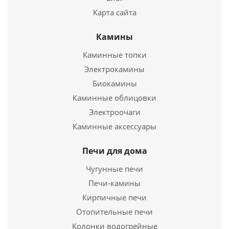
Карта сайта
Камины
Каминные топки
Шайка 10л. с нерж. вставкой (ЛТ-9)
Электрокамины
2 464
руб.
Биокамины
Каминные облицовки
Страна
3
Электроочаги
Каминные аксессуары
Подробнее
Купить в 1 клик
Печи для дома
Чугунные печи
Печи-камины
Кирпичные печи
Отопительные печи
Колонки водогрейные