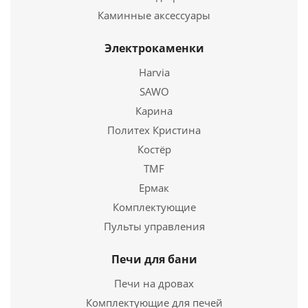
Каминные аксессуары
Электрокаменки
Запарник 16л. с нерж. вставкой (Дуб), арт. ЗН-Д16
Harvia
SAWO
4 671
руб.
Карина
Страна
3
Политех Кристина
Костёр
Подробнее
TMF
Купить в 1 клик
Ермак
Комплектующие
Пульты управления
Печи для бани
Печи на дровах
Комплектующие для печей