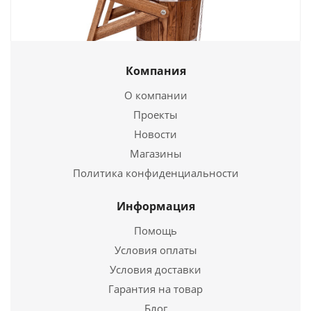
Компания
Обливное устройство 16л. с нерж. вставкой (Дуб),
арт. ОН-Д16
О компании
Проекты
6 201
руб.
Новости
Страна
3
Магазины
Политика конфиденциальности
Подробнее
Информация
Купить в 1 клик
Помощь
Условия оплаты
Условия доставки
Гарантия на товар
Блог