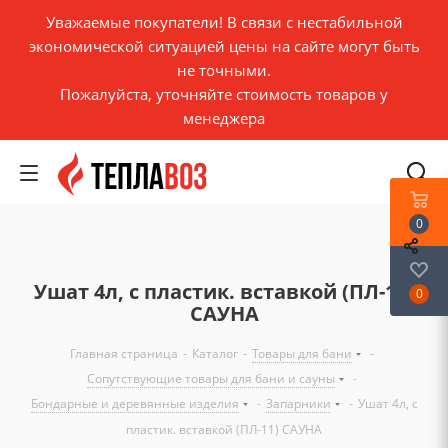
Уважаемые покупатели! В связи с нестабильной
экономической ситуацией цены на сайте могут быть
не точными.
Пожалуйста, уточняйте стоимость товаров у
менеджера
0
Ушат 4л, с пластик. вставкой (ПЛ-11)
0
САУНА
Главная страница
-
Каталог
-
Товары для бани
-
Сопутствующие товары для бани и сауны
-
Бондарные и деревянные изделия
-
Запарники
-
Ушат 4л, с
пластик. вставкой (ПЛ-11) САУНА