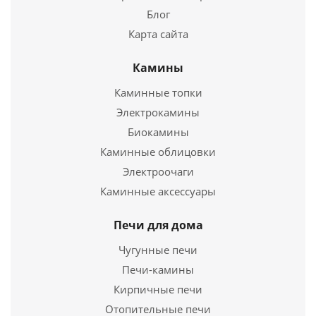
Блог
Карта сайта
Камины
Каминные топки
Обливное устройство 15л. Липа с нержавеющей
вставкой (ОН-15)
Электрокамины
Биокамины
7 650
руб.
Каминные облицовки
Страна
3
Электроочаги
Каминные аксессуары
Подробнее
Печи для дома
Купить в 1 клик
Чугунные печи
Печи-камины
Кирпичные печи
Отопительные печи