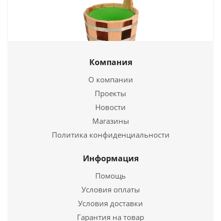
Компания
Шайка 5л. с пласт. вставкой одноручная Термо
(ШПТ-5)
О компании
Проекты
990
руб.
Новости
Страна
3
Магазины
Политика конфиденциальности
Подробнее
Информация
Купить в 1 клик
Помощь
Условия оплаты
Условия доставки
Гарантия на товар