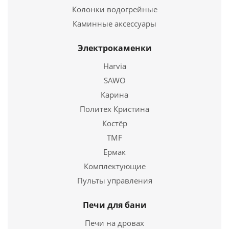
Колонки водогрейные
Каминные аксессуары
Электрокаменки
Harvia
Ушат 4л, с пластик. вставкой (ПЛ-11) САУНА
SAWO
711
руб.
Карина
Политех Кристина
Страна
3
Костёр
TMF
Подробнее
Ермак
Купить в 1 клик
Комплектующие
Пульты управления
Печи для бани
Печи на дровах