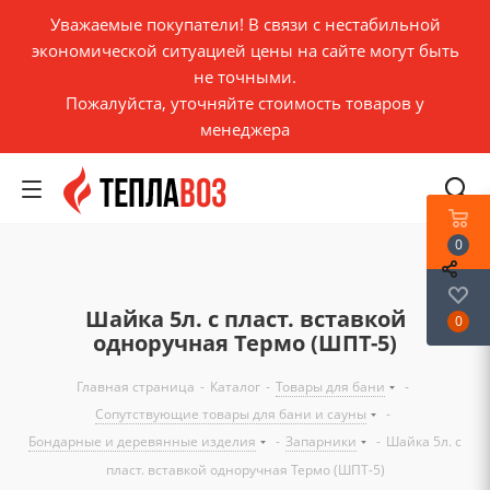
Уважаемые покупатели! В связи с нестабильной
экономической ситуацией цены на сайте могут быть
не точными.
Пожалуйста, уточняйте стоимость товаров у
менеджера
0
Шайка 5л. с пласт. вставкой
0
одноручная Термо (ШПТ-5)
Главная страница
-
Каталог
-
Товары для бани
-
Сопутствующие товары для бани и сауны
-
Бондарные и деревянные изделия
-
Запарники
-
Шайка 5л. с
пласт. вставкой одноручная Термо (ШПТ-5)