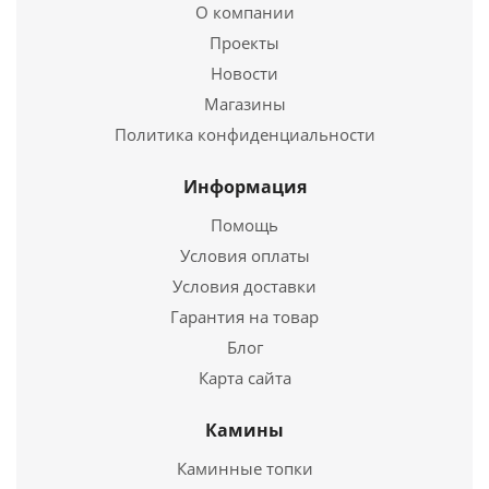
Отопительная печь Stoker 100-C
О компании
Проекты
21 500
руб.
Новости
Магазины
Страна
3
Политика конфиденциальности
Подробнее
Информация
Купить в 1 клик
Помощь
Условия оплаты
Условия доставки
Гарантия на товар
Блог
Карта сайта
Камины
Каминные топки
Отопительная печь Ермак-Термо 100-С