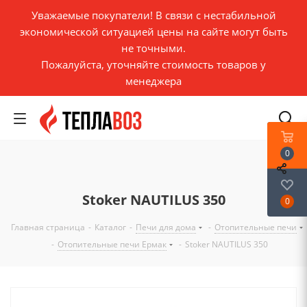
Уважаемые покупатели! В связи с нестабильной
экономической ситуацией цены на сайте могут быть
не точными.
Пожалуйста, уточняйте стоимость товаров у
менеджера
0
Stoker NAUTILUS 350
0
Главная страница
-
Каталог
-
Печи для дома
-
Отопительные печи
-
Отопительные печи Ермак
-
Stoker NAUTILUS 350