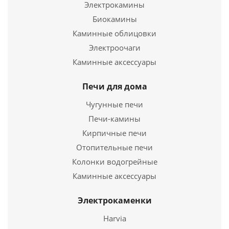
Электрокамины
22 000
руб.
Биокамины
Каминные облицовки
Страна
3
Электроочаги
Каминные аксессуары
Подробнее
Печи для дома
Купить в 1 клик
Чугунные печи
Печи-камины
Кирпичные печи
Отопительные печи
Колонки водогрейные
Каминные аксессуары
Электрокаменки
Отопительная печь Stoker 220 Auqa-C
Harvia