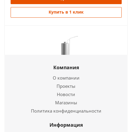
Купить в 1 клик
Компания
О компании
Колонка водогрейная Ермак КВЭ-II-90
Проекты
Новости
16 950
руб.
Магазины
Страна
Россия
Политика конфиденциальности
Длина
380 мм.
Ширина
300 мм.
Информация
Высота
1545 мм.