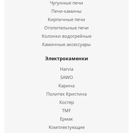
Длина
380 мм.
Чугунные печи
Ширина
300 мм.
Печи-камины
Высота
1545 мм.
Кирпичные печи
Отопительные печи
Подробнее
Колонки водогрейные
Купить в 1 клик
Каминные аксессуары
Электрокаменки
Harvia
SAWO
Карина
Политех Кристина
Костёр
TMF
Бак КВЛ 90л ( правая)
Ермак
Комплектующие
11 400
руб.