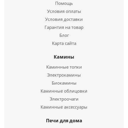
Помощь
Условия оплаты
Подробнее
Условия доставки
Купить в 1 клик
Гарантия на товар
Блог
Карта сайта
Камины
Каминные топки
Электрокамины
Биокамины
Каминные облицовки
.Колонка водогрейная Ермак КВЭ-II-90
Электроочаги
Каминные аксессуары
16 950
руб.
Печи для дома
Страна
Россия