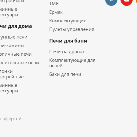
ектроочаги
TMF
минные
Ермак
сессуары
Комплектующие
чи для дома
Пульты управления
гунные печи
Печи для бани
чи-камины
Печи на дровах
рпичные печи
Комплектующие для
опительные печи
печей
лонки
Баки для печи
догрейные
минные
сессуары
я офертой