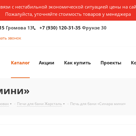
связи с нестабильной экономической ситуацией цены на сай
Пожалуйста, уточняйте стоимость товаров у менеджера
15
Громова 13
+7 (930) 120-31-35
Фрунзе 30
зать звонок
Каталог
Акции
Как купить
Проекты
К
 мини»
ровах
-
Печи для бани Жарсталь
-
Печь для бани «Синара мини»