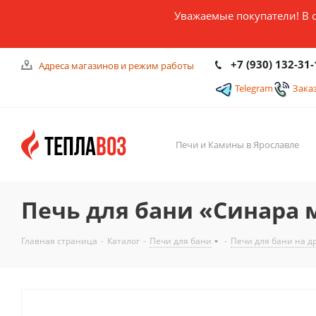
Уважаемые покупатели! В 
+7 (930) 132-31-
Адреса магазинов и режим работы
Telegram
Зака
Печи и Камины в Ярославле
Печь для бани «Синара
Главная страница
-
Каталог
-
Печи для бани
-
Печи для бани на д