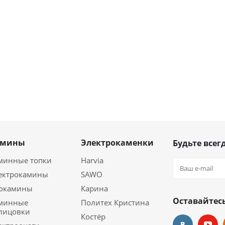
амины
Электрокаменки
Будьте всегд
минные топки
Harvia
ектрокамины
SAWO
окамины
Карина
Оставайтесь
минные
Политех Кристина
лицовки
Костёр