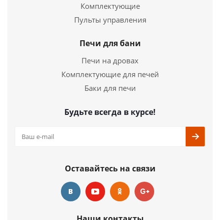
Комплектующие
Панорама
Пульты управления
44 290
руб.
Печи для бани
Страна
Россия
Печи на дровах
Длина
670 мм.
Ширина
400 мм.
Комплектующие для печей
Высота
800 мм.
Баки для печи
Подробнее
Будьте всегда в курсе!
Купить в 1 клик
Оставайтесь на связи
Наши контакты