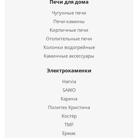
Печи для дома
Страна
Россия
Чугунные печи
Длина
720 мм.
Печи-камины
Ширина
500 мм.
Кирпичные печи
Высота
800 мм.
Отопительные печи
Подробнее
Колонки водогрейные
Каминные аксессуары
Купить в 1 клик
Электрокаменки
Harvia
SAWO
Карина
Политех Кристина
Костёр
TMF
Ермак
Печь для бани Эльбрус 20 с теплообменником