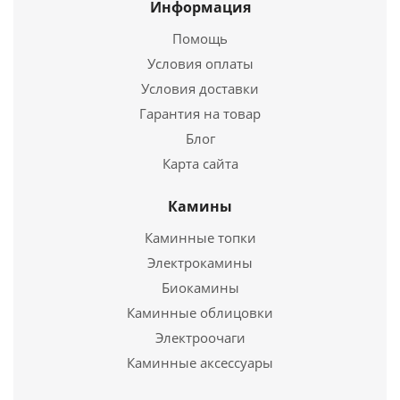
Длина
365 мм.
Информация
Высота
700 мм.
Помощь
Условия оплаты
Подробнее
Условия доставки
Купить в 1 клик
Гарантия на товар
Блог
Карта сайта
Камины
Каминные топки
Электрокамины
Биокамины
Каминные облицовки
Печь для бани Эльбрус 26 с теплообменником
Электроочаги
Панорама
Каминные аксессуары
47 090
руб.