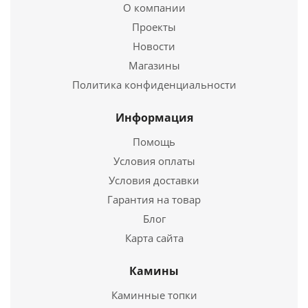
О компании
Проекты
Чугунная печь для бани "ЛЕГЕНДА" Ковка 16 (224)
Новости
Магазины
50 630
руб.
Политика конфиденциальности
Страна
Россия
Длина
760 мм.
Информация
Ширина
560 мм.
Помощь
Высота
620 мм.
Условия оплаты
Условия доставки
Подробнее
Гарантия на товар
Купить в 1 клик
Блог
Карта сайта
Камины
Каминные топки