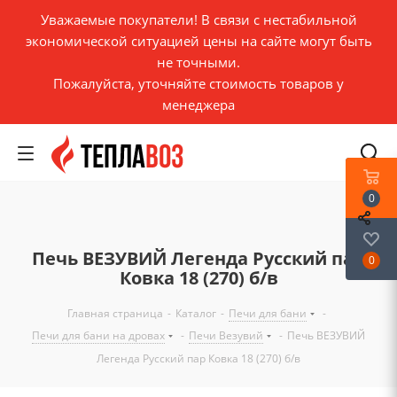
Уважаемые покупатели! В связи с нестабильной
экономической ситуацией цены на сайте могут быть
не точными.
Пожалуйста, уточняйте стоимость товаров у
менеджера
0
Печь ВЕЗУВИЙ Легенда Русский пар
0
Ковка 18 (270) б/в
Главная страница
-
Каталог
-
Печи для бани
-
Печи для бани на дровах
-
Печи Везувий
-
Печь ВЕЗУВИЙ
Легенда Русский пар Ковка 18 (270) б/в