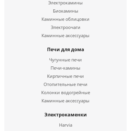
Электрокамины
Биокамины
Каминные облицовки
Электроочаги
Печь ВЕЗУВИЙ Скиф Ковка 22 (210) "М"
Каминные аксессуары
39 850
руб.
Печи для дома
Страна
Россия
Чугунные печи
Длина
740 мм.
Печи-камины
Ширина
520 мм.
Кирпичные печи
Высота
740 мм.
Отопительные печи
Колонки водогрейные
Подробнее
Каминные аксессуары
Купить в 1 клик
Электрокаменки
Harvia