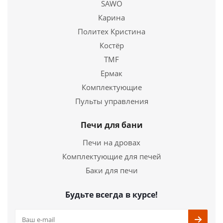
SAWO
Карина
Политех Кристина
Костёр
TMF
Ермак
Чугунная печь ВЕЗУВИЙ Легенда Ретро 24 (205)
Комплектующие
Пульты управления
50 540
руб.
Страна
Россия
Печи для бани
Длина
755 мм.
Печи на дровах
Ширина
490 мм.
Комплектующие для печей
Высота
600 мм.
Баки для печи
Подробнее
Будьте всегда в курсе!
Купить в 1 клик