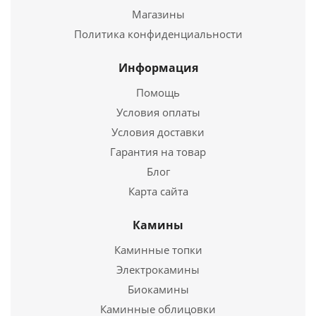
Чугунная печь ВЕЗУВИЙ Легенда Ретро 24 (224)
Магазины
Политика конфиденциальности
45 540
руб.
Страна
Россия
Информация
Длина
755 мм.
Помощь
Ширина
490 мм.
Условия оплаты
Высота
600 мм.
Условия доставки
Подробнее
Гарантия на товар
Блог
Купить в 1 клик
Карта сайта
Камины
Каминные топки
Электрокамины
Биокамины
Каминные облицовки