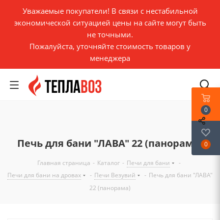
Уважаемые покупатели! В связи с нестабильной
экономической ситуацией цены на сайте могут быть
не точными.
Пожалуйста, уточняйте стоимость товаров у
менеджера
0
Печь для бани "ЛАВА" 22 (панорама)
0
Главная страница
-
Каталог
-
Печи для бани
-
Печи для бани на дровах
-
Печи Везувий
-
Печь для бани "ЛАВА"
22 (панорама)