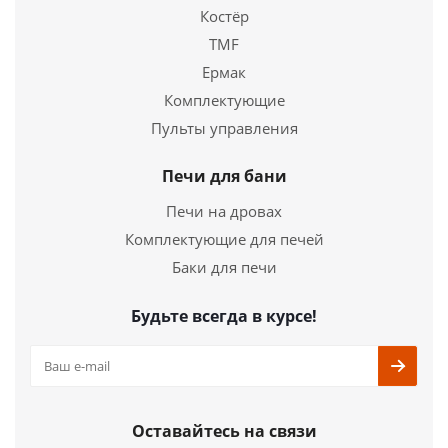
Костёр
TMF
Ермак
Комплектующие
Банная печь СКИФ Стандарт 22 (ДТ-4) Б/В
Пульты управления
34 440
руб.
Печи для бани
Печи на дровах
Страна
Россия
Длина
500 мм.
Комплектующие для печей
Ширина
520 мм.
Баки для печи
Высота
740 мм.
Будьте всегда в курсе!
Подробнее
Купить в 1 клик
Оставайтесь на связи