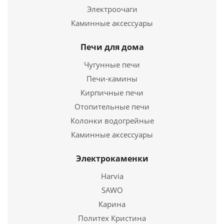
Электроочаги
Каминные аксессуары
Чугунная печь ВЕЗУВИЙ Легенда Ретро Стандарт
24 (ДТ-4)
Печи для дома
39 190
руб.
Чугунные печи
Печи-камины
Страна
Россия
Длина
Кирпичные печи
797 мм.
Ширина
490 мм.
Отопительные печи
Высота
660 мм.
Колонки водогрейные
Каминные аксессуары
Подробнее
Электрокаменки
Купить в 1 клик
Harvia
SAWO
Карина
Политех Кристина