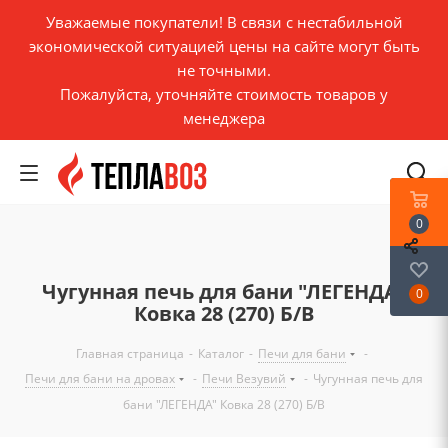
Уважаемые покупатели! В связи с нестабильной
экономической ситуацией цены на сайте могут быть
не точными.
Пожалуйста, уточняйте стоимость товаров у
менеджера
0
Чугунная печь для бани "ЛЕГЕНДА"
0
Ковка 28 (270) Б/В
Главная страница
-
Каталог
-
Печи для бани
-
Печи для бани на дровах
-
Печи Везувий
-
Чугунная печь для
бани "ЛЕГЕНДА" Ковка 28 (270) Б/В