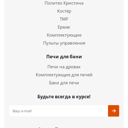
Политех Кристина
Костёр
TMF
Ермак
Комплектующие
Чугунная печь ВЕЗУВИЙ Сенсация 16 Антрацит
Пульты управления
(271)
Печи для бани
33 440
руб.
Печи на дровах
Страна
Россия
Комплектующие для печей
Длина
700 мм.
Баки для печи
Ширина
490 мм.
Высота
620 мм.
Будьте всегда в курсе!
Подробнее
Купить в 1 клик