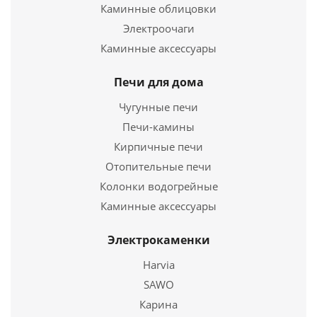
Каминные облицовки
Электроочаги
Каминные аксессуары
Чугунная печь для бани "ЛЕГЕНДА" Ковка 16 (270)
Б/В
Печи для дома
45 480
руб.
Чугунные печи
Печи-камины
Страна
Россия
Длина
Кирпичные печи
490 мм.
Ширина
560 мм.
Отопительные печи
Высота
700 мм.
Колонки водогрейные
Каминные аксессуары
Подробнее
Электрокаменки
Купить в 1 клик
Harvia
SAWO
Карина