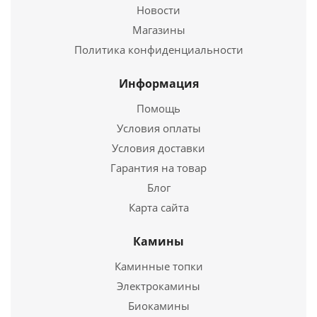
Чугунная печь ВЕЗУВИЙ Сенсация 22 Антрацит
Новости
(ДТ-4)
Магазины
Политика конфиденциальности
34 940
руб.
Страна
Россия
Информация
Длина
700 мм.
Помощь
Ширина
490 мм.
Условия оплаты
Высота
700 мм.
Условия доставки
Подробнее
Гарантия на товар
Блог
Купить в 1 клик
Карта сайта
Камины
Каминные топки
Электрокамины
Биокамины