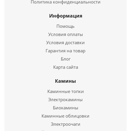
Политика конфиденциальности
76 600
руб.
Страна
Россия
Информация
Длина
750 мм.
Помощь
Ширина
500 мм.
Условия оплаты
Высота
840 мм.
Условия доставки
Подробнее
Гарантия на товар
Блог
Купить в 1 клик
Карта сайта
Камины
Каминные топки
Электрокамины
Биокамины
Каминные облицовки
Электроочаги