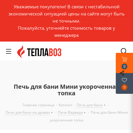
Уважаемые покупатели! В связи с нестабильной
экономической ситуацией цены на сайте могут быть
не точными.
Пожалуйста, уточняйте стоимость товаров у
менеджера
0
Печь для бани Мини укороченная
0
топка
Главная страница
-
Каталог
-
Печи для бани
-
Печи для бани на дровах
-
Печи Варвара
-
Печь для бани Мини
укороченная топка