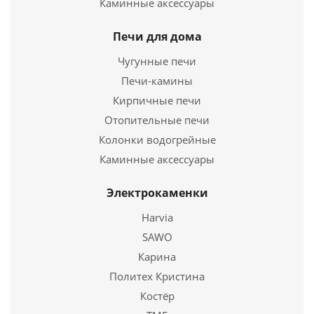
Каминные аксессуары
Печь для бани Бермуда (угловая) панорамная
дверь
Печи для дома
31 200
руб.
Чугунные печи
Печи-камины
Страна
Россия
Длина
Кирпичные печи
810 мм.
Ширина
450 мм.
Отопительные печи
Высота
730 мм.
Колонки водогрейные
Каминные аксессуары
Подробнее
Электрокаменки
Купить в 1 клик
Harvia
SAWO
Карина
Политех Кристина
Костёр