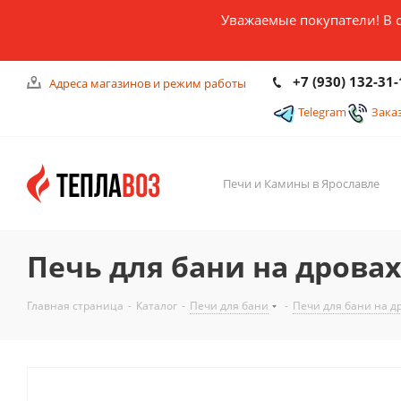
Уважаемые покупатели! В 
+7 (930) 132-31-
Адреса магазинов и режим работы
Telegram
Зака
Печи и Камины в Ярославле
Печь для бани на дрова
Главная страница
-
Каталог
-
Печи для бани
-
Печи для бани на д