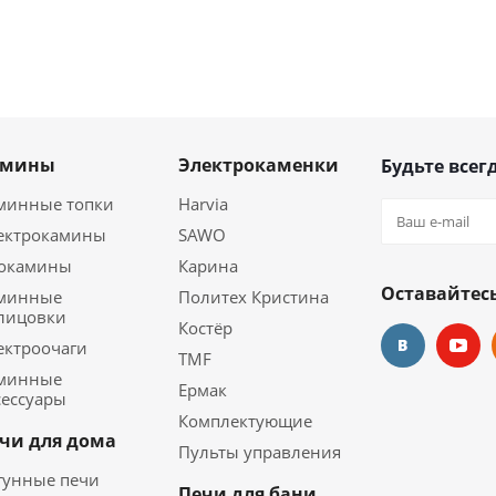
амины
Электрокаменки
Будьте всегд
минные топки
Harvia
ектрокамины
SAWO
окамины
Карина
Оставайтесь
минные
Политех Кристина
лицовки
Костёр
ектроочаги
TMF
минные
Ермак
сессуары
Комплектующие
чи для дома
Пульты управления
гунные печи
Печи для бани