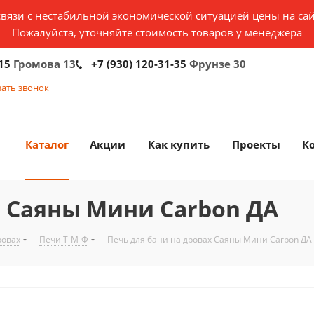
связи с нестабильной экономической ситуацией цены на сай
Пожалуйста, уточняйте стоимость товаров у менеджера
15
Громова 13
+7 (930) 120-31-35
Фрунзе 30
зать звонок
Каталог
Акции
Как купить
Проекты
К
х Саяны Мини Carbon ДА
ровах
-
Печи Т-М-Ф
-
Печь для бани на дровах Саяны Мини Carbon ДА