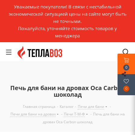
Уважаемые покупатели! В связи с нестабильной
экономической ситуацией цены на сайте могут быть
не точными.
Пожалуйста, уточняйте стоимость товаров у
менеджера
0
Печь для бани на дровах Оса Carbon
0
шоколад
Главная страница
-
Каталог
-
Печи для бани
-
Печи для бани на дровах
-
Печи Т-М-Ф
-
Печь для бани на
дровах Оса Carbon шоколад