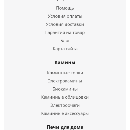
Подробнее
Длина
830 мм.
Помощь
Ширина
415 мм.
Купить в 1 клик
Условия оплаты
Высота
800 мм.
Условия доставки
Подробнее
Гарантия на товар
Блог
Купить в 1 клик
Карта сайта
Камины
Каминные топки
Электрокамины
Печь для бани на дровах Аврора Inox ДА
Биокамины
Иллюминатор терракота
Каминные облицовки
Электроочаги
35 599
руб.
Каминные аксессуары
Печь для бани на дровах Саяны Мини Inox ДА
Страна
Россия
Длина
840 мм.
Печи для дома
22 799
руб.