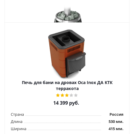
Похожие товары
Печь для бани на дровах Саяны Мини Carbon ДА
20 199
руб.
Печь для бани на дровах Оса Inox ДА КТК
Страна
Россия
терракота
Длина
740 мм.
Ширина
530 мм.
14 399
руб.
Высота
610 мм.
Страна
Россия
Подробнее
Длина
530 мм.
Ширина
415 мм.
Купить в 1 клик