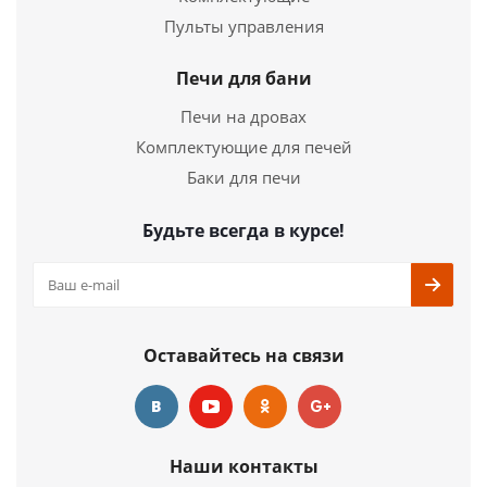
Печь для бани на дровах Оса Carbon шоколад
Пульты управления
12 799
руб.
Печи для бани
Страна
Россия
Печи на дровах
Длина
660 мм.
Комплектующие для печей
Ширина
415 мм.
Высота
605 мм.
Баки для печи
Подробнее
Будьте всегда в курсе!
Купить в 1 клик
Оставайтесь на связи
Наши контакты