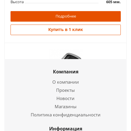
Высота
605 мм.
Подробнее
Купить в 1 клик
Компания
Печь для бани на дровах Тунгуска 2017 Carbon
О компании
18 199
руб.
Проекты
Страна
Россия
Новости
Печь для бани на дровах Тунгуска 2017 Carbon
Длина
830 мм.
Магазины
Ширина
415 мм.
Политика конфиденциальности
18 199
руб.
Высота
800 мм.
Страна
Россия
Информация