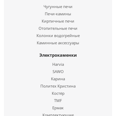
Ширина
510 мм.
Чугунные печи
Высота
790 мм.
Страна
Россия
Печи-камины
Длина
740 мм.
Подробнее
Кирпичные печи
Ширина
530 мм.
Высота
Отопительные печи
610 мм.
Купить в 1 клик
Колонки водогрейные
Подробнее
Каминные аксессуары
Купить в 1 клик
Электрокаменки
Harvia
SAWO
Карина
Политех Кристина
Костёр
TMF
Ермак
Комплектующие