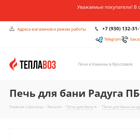
Уважаемые покупатели! В 
+7 (930) 132-31-
Адреса магазинов и режим работы
Telegram
Зака
Печи и Камины в Ярославле
Печь для бани Радуга ПБ
Главная страница
-
Каталог
-
Печи для бани
-
Печи для бани на д