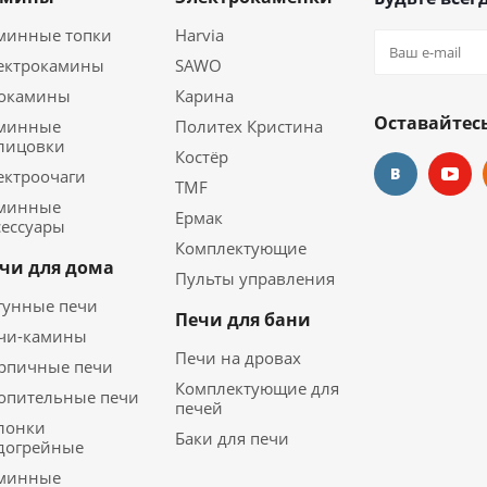
минные топки
Harvia
ектрокамины
SAWO
окамины
Карина
Оставайтесь
минные
Политех Кристина
лицовки
Костёр
ектроочаги
TMF
минные
Ермак
сессуары
Комплектующие
чи для дома
Пульты управления
гунные печи
Печи для бани
чи-камины
Печи на дровах
рпичные печи
Комплектующие для
опительные печи
печей
лонки
Баки для печи
догрейные
минные