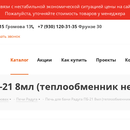
связи с нестабильной экономической ситуацией цены на сай
Пожалуйста, уточняйте стоимость товаров у менеджера
15
Громова 13
+7 (930) 120-31-35
Фрунзе 30
зать звонок
Каталог
Акции
Как купить
Проекты
К
-21 8мл (теплообменник н
ровах
-
Печи Радуга
-
Печь для бани Радуга ПБ-21 8мл (теплообменник