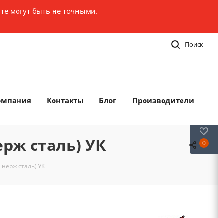
те могут быть не точными.
Поиск
омпания
Контакты
Блог
Производители
0
ерж сталь) УК
0
 нерж сталь) УК