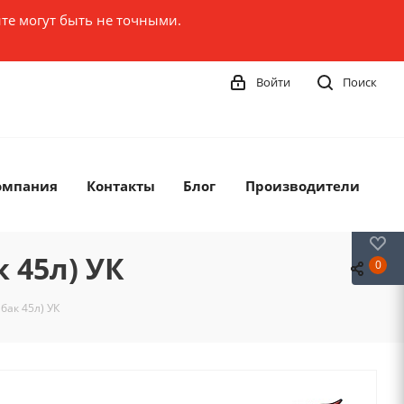
те могут быть не точными.
Войти
Поиск
омпания
Контакты
Блог
Производители
0
 45л) УК
0
бак 45л) УК