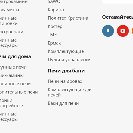
ектрокамины
SAWO
окамины
Карина
Оставайтесь
минные
Политех Кристина
лицовки
Костёр
ектроочаги
TMF
минные
Ермак
сессуары
Комплектующие
чи для дома
Пульты управления
гунные печи
Печи для бани
чи-камины
Печи на дровах
рпичные печи
Комплектующие для
опительные печи
печей
лонки
Баки для печи
догрейные
минные
сессуары