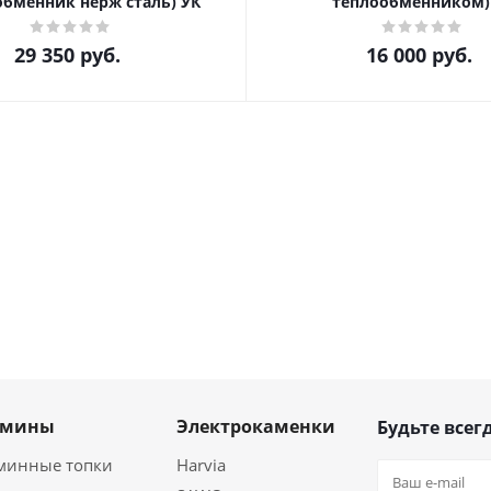
обменник нерж сталь) УК
теплообменником)
29 350
руб.
16 000
руб.
амины
Электрокаменки
Будьте всегд
минные топки
Harvia