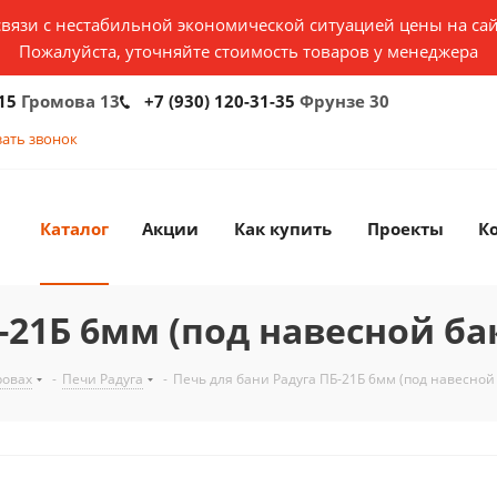
связи с нестабильной экономической ситуацией цены на сай
Пожалуйста, уточняйте стоимость товаров у менеджера
15
Громова 13
+7 (930) 120-31-35
Фрунзе 30
зать звонок
Каталог
Акции
Как купить
Проекты
К
-21Б 6мм (под навесной бак
ровах
-
Печи Радуга
-
Печь для бани Радуга ПБ-21Б 6мм (под навесной 