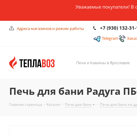
Уважаемые покупатели! В 
+7 (930) 132-31-
Адреса магазинов и режим работы
Telegram
Зака
Печи и Камины в Ярославле
Печь для бани Радуга ПБ
Главная страница
-
Каталог
-
Печи для бани
-
Печи для бани на д