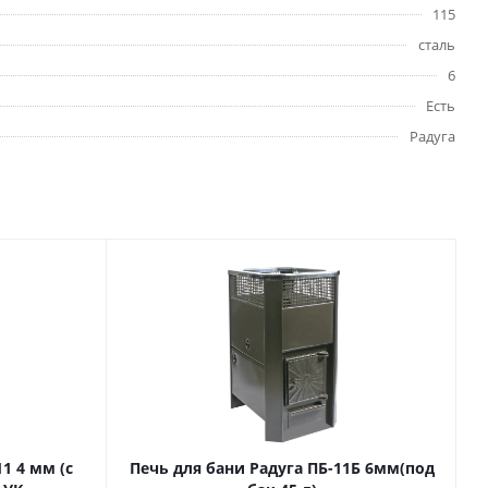
115
сталь
6
Есть
Радуга
1 4 мм (с
Печь для бани Радуга ПБ-11Б 6мм(под