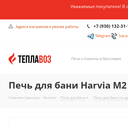
Уважаемые покупатели! В 
+7 (930) 132-31-
Адреса магазинов и режим работы
Telegram
Зака
Печи и Камины в Ярославле
Печь для бани Harvia М2
Главная страница
-
Каталог
-
Печи для бани
-
Печи для бани на д