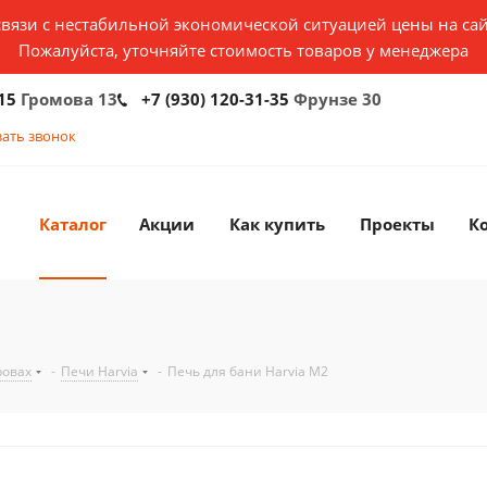
связи с нестабильной экономической ситуацией цены на сай
Пожалуйста, уточняйте стоимость товаров у менеджера
15
Громова 13
+7 (930) 120-31-35
Фрунзе 30
зать звонок
Каталог
Акции
Как купить
Проекты
К
ровах
-
Печи Harvia
-
Печь для бани Harvia М2