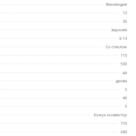
Финляндия
13
50
верхняя
6-13
Со стеклом
115
530
да
дрова
5
40
5
Кожух конвектор
710
430