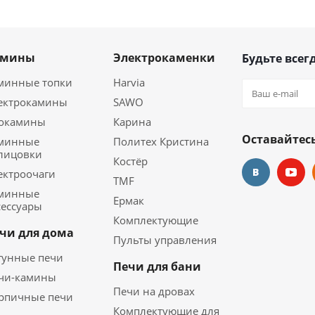
амины
Электрокаменки
Будьте всегд
минные топки
Harvia
ектрокамины
SAWO
окамины
Карина
Оставайтесь
минные
Политех Кристина
лицовки
Костёр
ектроочаги
TMF
минные
Ермак
сессуары
Комплектующие
чи для дома
Пульты управления
гунные печи
Печи для бани
чи-камины
Печи на дровах
рпичные печи
Комплектующие для