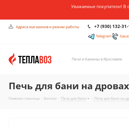
Уважаемые покупатели! В 
+7 (930) 132-31-
Адреса магазинов и режим работы
Telegram
Зака
Печи и Камины в Ярославле
Печь для бани на дровах
Главная страница
-
Каталог
-
Печи для бани
-
Печи для бани на д