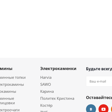
амины
Электрокаменки
Будьте всегд
минные топки
Harvia
ектрокамины
SAWO
окамины
Карина
Оставайтесь
минные
Политех Кристина
лицовки
Костёр
ектроочаги