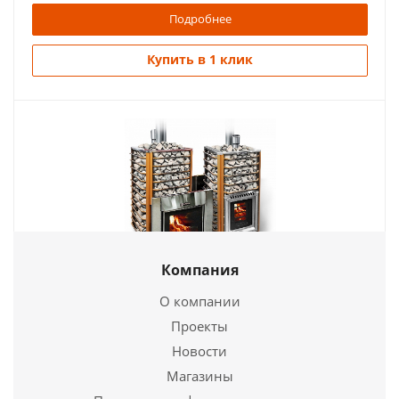
Подробнее
Купить в 1 клик
Компания
Печь для бани на дровах Ермак 24 -Сетка Люкс (
Нерж. 5мл 304 INOX)
О компании
Проекты
136 300
руб.
Новости
Страна
Россия
Магазины