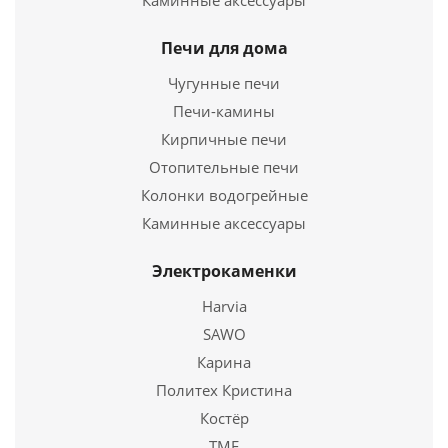
Каминные аксессуары
Купить в 1 клик
Печи для дома
Чугунные печи
Печи-камины
Кирпичные печи
Отопительные печи
Колонки водогрейные
Каминные аксессуары
Электрокаменки
Печь для бани на дровах Ермак 24 Премиум (
Harvia
Чугун)
SAWO
56 950
руб.
Карина
Политех Кристина
Страна
Россия
Костёр
TMF
Подробнее