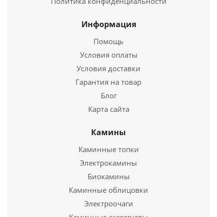
Политика конфиденциальности
Подробнее
Информация
Купить в 1 клик
Помощь
Условия оплаты
Условия доставки
Гарантия на товар
Блог
Карта сайта
Камины
Каминные топки
Печь для бани Ермак газо - дровяная Уралочка 20
Электрокамины
26 300
руб.
Биокамины
Каминные облицовки
Страна
Россия
Электроочаги
Подробнее