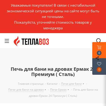
Уважаемые покупатели! В связи с нестабильной
экономической ситуацией цены на сайте могут быть
не точными.
Пожалуйста, уточняйте стоимость товаров у
менеджера
0
Печь для бани на дровах Ермак 24
0
Премиум ( Сталь)
Главная страница
-
Каталог
-
Печи для бани
-
Печи для бани на дровах
-
Печи Ермак
-
Печь для бани на
дровах Ермак 24 Премиум ( Сталь)