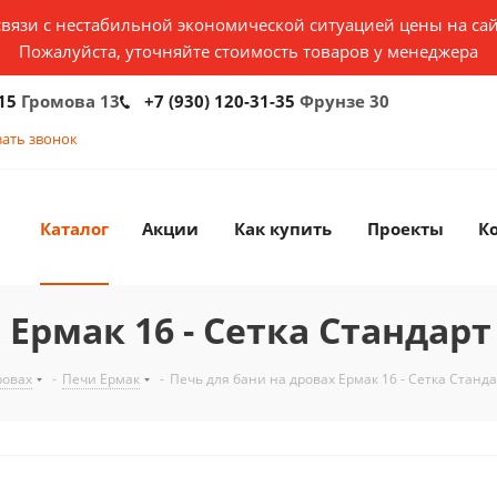
связи с нестабильной экономической ситуацией цены на сай
Пожалуйста, уточняйте стоимость товаров у менеджера
15
Громова 13
+7 (930) 120-31-35
Фрунзе 30
зать звонок
Каталог
Акции
Как купить
Проекты
К
Ермак 16 - Сетка Стандарт 
ровах
-
Печи Ермак
-
Печь для бани на дровах Ермак 16 - Сетка Станда