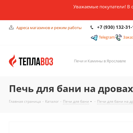
Уважаемые покупатели! В 
+7 (930) 132-31-
Адреса магазинов и режим работы
Telegram
Зака
Печи и Камины в Ярославле
Печь для бани на дровах 
Главная страница
-
Каталог
-
Печи для бани
-
Печи для бани на д