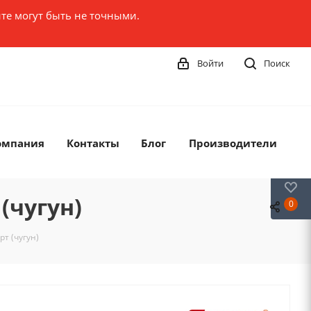
те могут быть не точными.
Войти
Поиск
омпания
Контакты
Блог
Производители
0
(чугун)
0
рт (чугун)