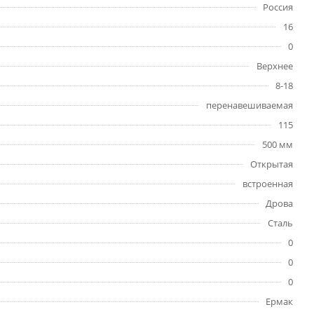
Россия
16
0
Верхнее
8-18
перенавешиваемая
115
500 мм
Открытая
встроенная
Дрова
Сталь
0
0
0
Ермак