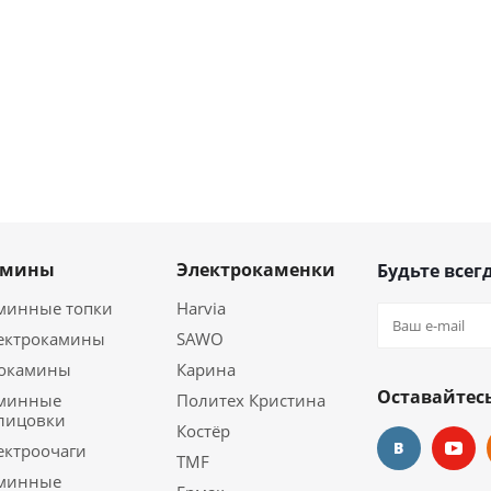
амины
Электрокаменки
Будьте всегд
минные топки
Harvia
ектрокамины
SAWO
окамины
Карина
Оставайтесь
минные
Политех Кристина
лицовки
Костёр
ектроочаги
TMF
минные