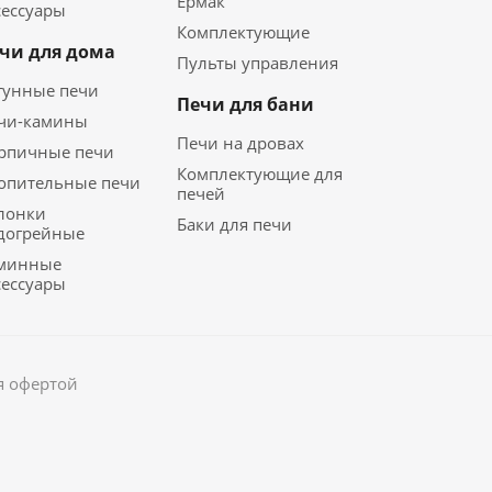
Ермак
сессуары
Комплектующие
чи для дома
Пульты управления
гунные печи
Печи для бани
чи-камины
Печи на дровах
рпичные печи
Комплектующие для
опительные печи
печей
лонки
Баки для печи
догрейные
минные
сессуары
я офертой