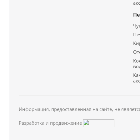
ак
Пе
Чу
Пе
Ки
От
Ко
во
Ка
ак
Информация, предоставленная на сайте, не являетс
Разработка и продвижение