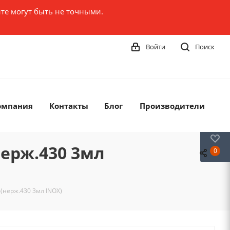
те могут быть не точными.
Войти
Поиск
омпания
Контакты
Блог
Производители
0
нерж.430 3мл
0
6(нерж.430 3мл INOX)