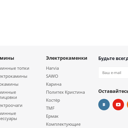
амины
Электрокаменки
Будьте всегд
минные топки
Harvia
ектрокамины
SAWO
окамины
Карина
Оставайтесь
минные
Политех Кристина
лицовки
Костёр
ектроочаги
TMF
минные
Ермак
сессуары
Комплектующие