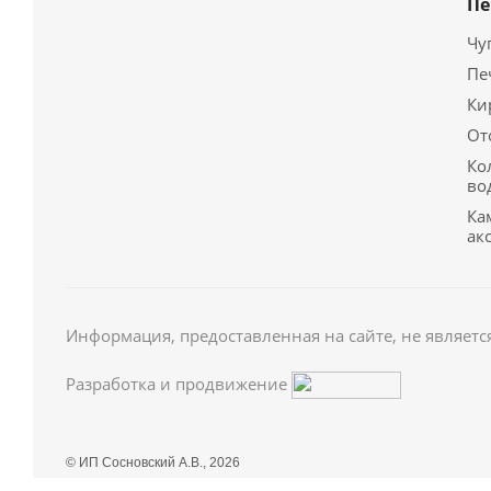
Пе
Чу
Пе
Ки
От
Ко
во
Ка
ак
Информация, предоставленная на сайте, не являетс
Разработка и продвижение
© ИП Сосновский А.В., 2026