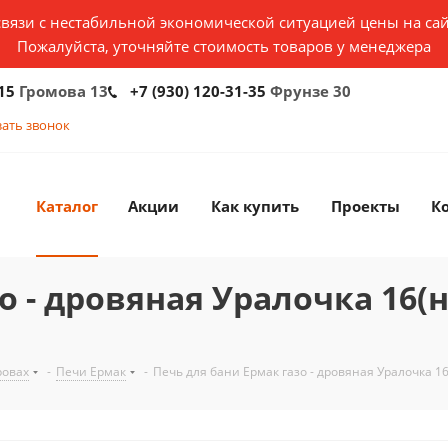
связи с нестабильной экономической ситуацией цены на сай
Пожалуйста, уточняйте стоимость товаров у менеджера
15
Громова 13
+7 (930) 120-31-35
Фрунзе 30
зать звонок
Каталог
Акции
Как купить
Проекты
К
о - дровяная Уралочка 16(
ровах
-
Печи Ермак
-
Печь для бани Ермак газо - дровяная Уралочка 1