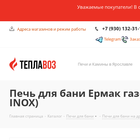
Уважаемые покупатели! В 
+7 (930) 132-31-
Адреса магазинов и режим работы
Telegram
Зака
Печи и Камины в Ярославле
Печь для бани Ермак газ
INOX)
Главная страница
-
Каталог
-
Печи для бани
-
Печи для бани на д