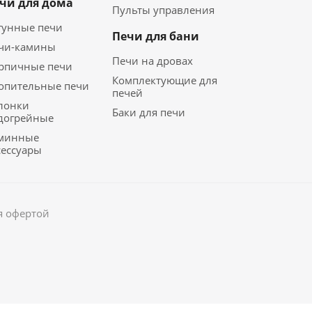
чи для дома
Пульты управления
гунные печи
Печи для бани
чи-камины
Печи на дровах
рпичные печи
Комплектующие для
опительные печи
печей
лонки
Баки для печи
догрейные
минные
сессуары
я офертой