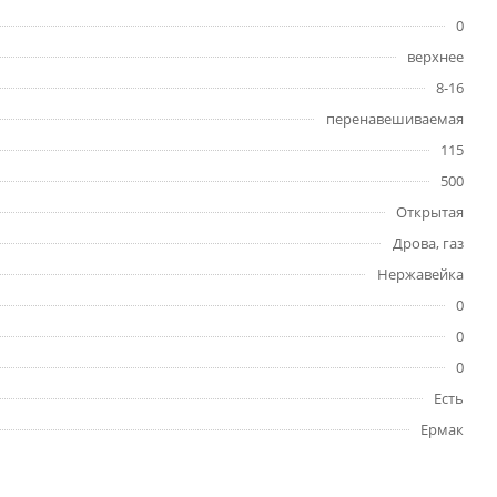
0
верхнее
8-16
перенавешиваемая
115
500
Открытая
Дрова, газ
Нержавейка
0
0
0
Есть
Ермак