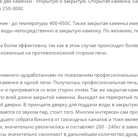
 две каменки - открытую и закрытую. Открытая каменка, ка
 250-300С.
нее - до температуры 400-450С. Также закрытая каменка им
 воды непосредственно в закрытую каменку. По желанию, п
а более эффективна, так как в этом случае происходит боле
положенные на противоположной стороне печи.
о немного «доработанная» по пожеланиям профессиональных
 каменки в одной печи. Получилась профессиональная печ
и и прогревается со всех сторон огнём. Так же закрытая ка
у по всей длине закрытой каменки. Выходит же перегретый п
дверки. В принципе дверку для поддачи воды в закрытую к
вается со звуком пар, стоит того. Многим интересен сам пр
адшего собрата Викинга от газоходных каналов и тоже являе
, значительно увеличилась и составляет 200 - 240кг в зав
ы значительно сэкономит в дальнейшем количество дров, в