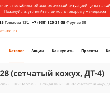
связи с нестабильной экономической ситуацией цены на сай
Пожалуйста, уточняйте стоимость товаров у менеджера
15
Громова 13
+7 (930) 120-31-35
Фрунзе 30
зать звонок
Каталог
Акции
Как купить
Проекты
К
28 (сетчатый кожух, ДТ-4)
ровах
-
Печи Березка
-
Печь для бани "ВИТЯЗЬ" 28 (сетчатый кожух, ДТ