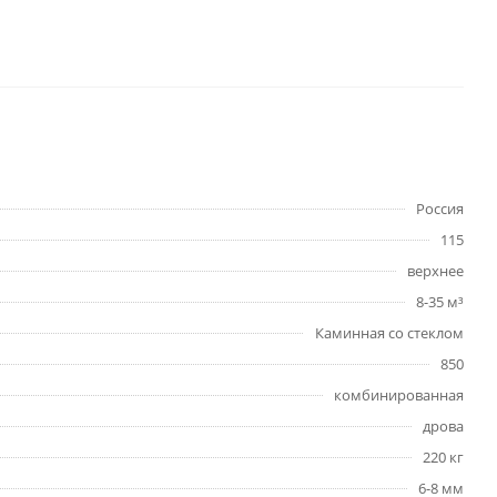
Россия
115
верхнее
8-35 м³
Каминная со стеклом
850
комбинированная
дрова
220 кг
6-8 мм