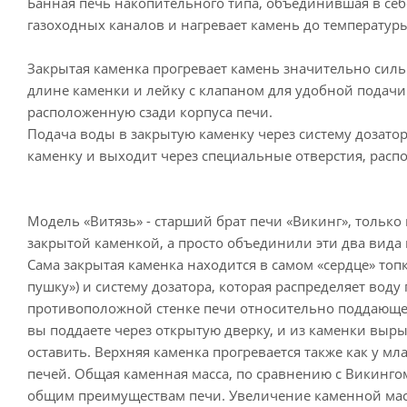
Банная печь накопительного типа, объединившая в себе
газоходных каналов и нагревает камень до температуры
Закрытая каменка прогревает камень значительно силь
длине каменки и лейку с клапаном для удобной подачи
расположенную сзади корпуса печи.
Подача воды в закрытую каменку через систему дозатор
каменку и выходит через специальные отверстия, рас
Модель «Витязь» - старший брат печи «Викинг», тольк
закрытой каменкой, а просто объединили эти два вида
Сама закрытая каменка находится в самом «сердце» топк
пушку») и систему дозатора, которая распределяет вод
противоположной стенке печи относительно поддающей 
вы поддаете через открытую дверку, и из каменки выры
оставить. Верхняя каменка прогревается также как у мл
печей. Общая каменная масса, по сравнению с Викингом
общим преимуществам печи. Увеличение каменной масс