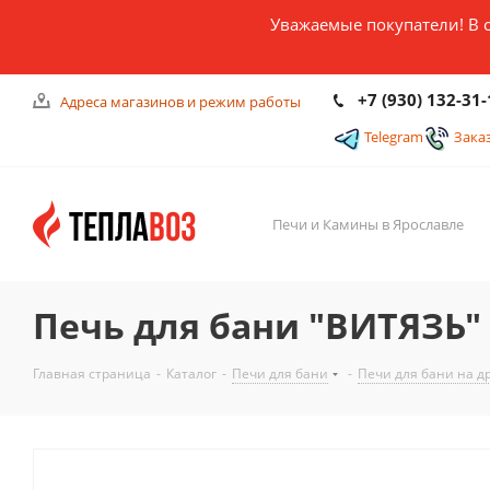
Уважаемые покупатели! В 
+7 (930) 132-31-
Адреса магазинов и режим работы
Telegram
Зака
Печи и Камины в Ярославле
Печь для бани "ВИТЯЗЬ" 
Главная страница
-
Каталог
-
Печи для бани
-
Печи для бани на д