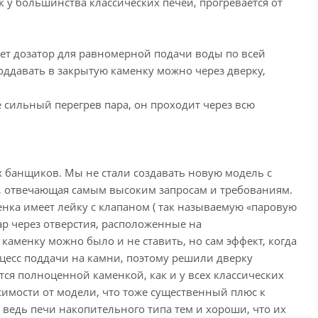
к у большинства классических печей, прогревается от
еет дозатор для равномерной подачи воды по всей
оддавать в закрытую каменку можно через дверку,
е сильный перегрев пара, он проходит через всю
 банщиков. Мы не стали создавать новую модель с
ь, отвечающая самым высоким запросам и требованиям.
менка имеет лейку с клапаном ( так называемую «паровую
ар через отверстия, расположенные на
аменку можно было и не ставить, но сам эффект, когда
оцесс поддачи на камни, поэтому решили дверку
тся полноценной каменкой, как и у всех классических
исимости от модели, что тоже существенный плюс к
едь печи накопительного типа тем и хороши, что их