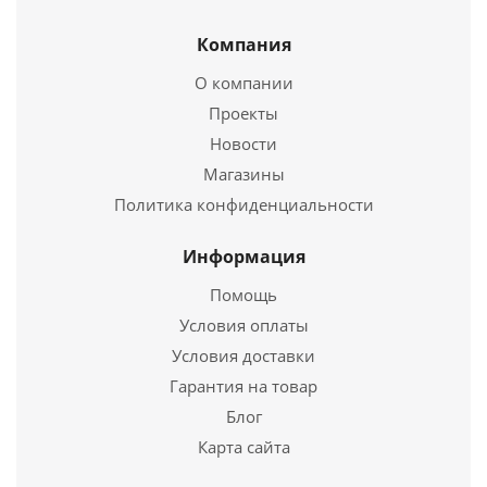
Компания
Твердотопливный котел Logano S111-2 12кВт
О компании
68 950
руб.
Проекты
Новости
Страна
Германия
Магазины
Подробнее
Политика конфиденциальности
Купить в 1 клик
Информация
Помощь
Условия оплаты
Условия доставки
Гарантия на товар
Блог
Карта сайта