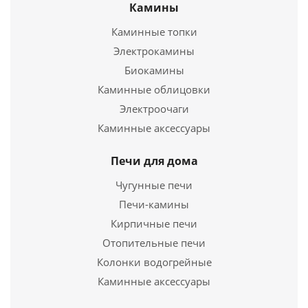
Камины
Твердотопливный котел Logano S131 15кВт
Каминные топки
Электрокамины
81 750
руб.
Биокамины
Страна
Германия
Каминные облицовки
Электроочаги
Подробнее
Каминные аксессуары
Купить в 1 клик
Печи для дома
Чугунные печи
Печи-камины
Кирпичные печи
Отопительные печи
Колонки водогрейные
Каминные аксессуары