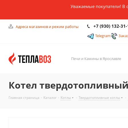
Уважаемые покупатели! В 
+7 (930) 132-31-
Адреса магазинов и режим работы
Telegram
Зака
Печи и Камины в Ярославле
Котел твердотопливный 
Главная страница
-
Каталог
-
Котлы
-
Твердотопливные котлы
-