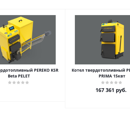
ердотопливный PEREKO KSR
Котел твердотопливный P
Beta PELET
PRIMA 15квт
167 361
руб.