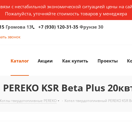
связи с нестабильной экономической ситуацией цены на сай
Пожалуйста, уточняйте стоимость товаров у менеджера
15
Громова 13
+7 (930) 120-31-35
Фрунзе 30
зать звонок
Каталог
Акции
Как купить
Проекты
К
PEREKO KSR Beta Plus 20кв
Котлы твердотопливные PEREKO
-
Котел твердотопливный PEREKO KSR Be