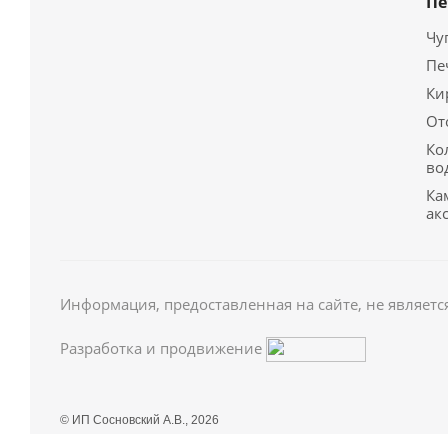
Пе
Чу
Пе
Ки
От
Ко
во
Ка
ак
Информация, предоставленная на сайте, не являетс
Разработка и продвижение
© ИП Сосновский А.В., 2026