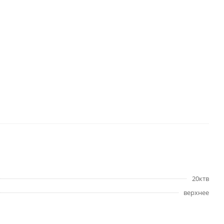
20ктв
верхнее