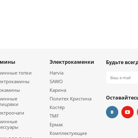
амины
Электрокаменки
Будьте всегд
минные топки
Harvia
ектрокамины
SAWO
окамины
Карина
Оставайтесь
минные
Политех Кристина
лицовки
Костёр
ектроочаги
TMF
минные
Ермак
сессуары
Комплектующие