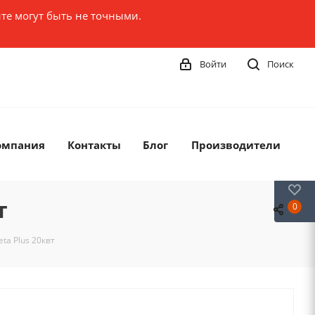
те могут быть не точными.
Войти
Поиск
омпания
Контакты
Блог
Производители
0
т
0
ta Plus 20квт