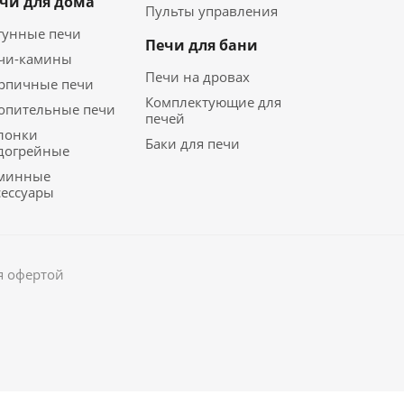
чи для дома
Пульты управления
гунные печи
Печи для бани
чи-камины
Печи на дровах
рпичные печи
Комплектующие для
опительные печи
печей
лонки
Баки для печи
догрейные
минные
сессуары
я офертой