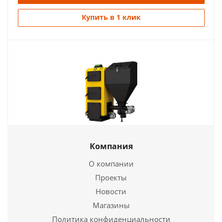
Купить в 1 клик
Котел твердотопливный PEREKO KSR Beta Plus
Компания
70квт
О компании
649 050
руб.
Проекты
Новости
Подробнее
Магазины
Политика конфиденциальности