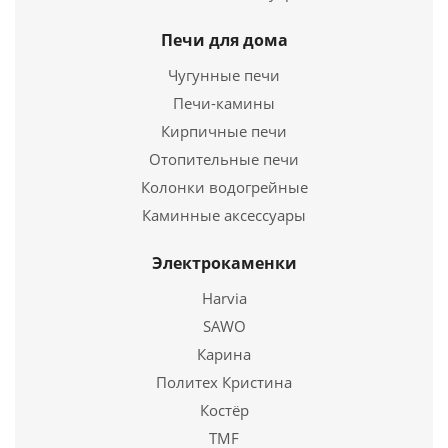
Печи для дома
Чугунные печи
Печи-камины
Кирпичные печи
Отопительные печи
Колонки водогрейные
Котел твердотопливный PEREKO KSW PRIMA 20квт
Каминные аксессуары
177 653
руб.
Электрокаменки
Harvia
Подробнее
SAWO
Карина
Купить в 1 клик
Политех Кристина
Костёр
TMF