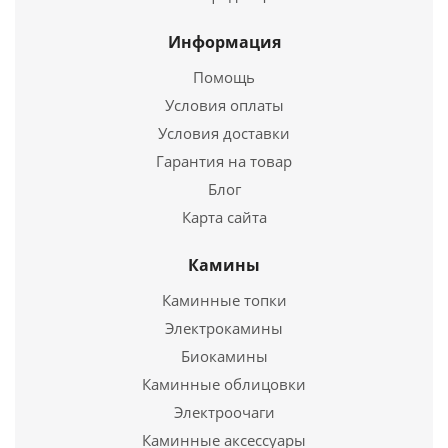
Купить в 1 клик
Информация
Помощь
Условия оплаты
Условия доставки
Гарантия на товар
Блог
Карта сайта
Котел твердотопливный PEREKO KSW Master 16квт
Камины
Каминные топки
159 083
руб.
Электрокамины
Биокамины
Подробнее
Каминные облицовки
Электроочаги
Купить в 1 клик
Каминные аксессуары