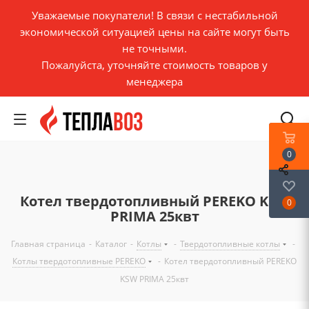
Уважаемые покупатели! В связи с нестабильной
экономической ситуацией цены на сайте могут быть
не точными.
Пожалуйста, уточняйте стоимость товаров у
менеджера
0
Котел твердотопливный PEREKO KSW
0
PRIMA 25квт
Главная страница
-
Каталог
-
Котлы
-
Твердотопливные котлы
-
Котлы твердотопливные PEREKO
-
Котел твердотопливный PEREKO
KSW PRIMA 25квт