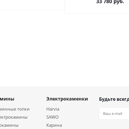
33 780
руб.
амины
Электрокаменки
Будьте всегд
минные топки
Harvia
ектрокамины
SAWO
окамины
Карина