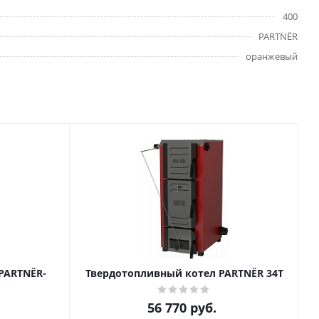
400
PARTNЁR
оранжевый
PARTNЁR-
Твердотопливный котел PARTNЁR 34Т
56 770
руб.