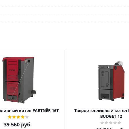
пливный котел PARTNЁR 16Т
Твердотопливный котел 
BUDGET 12
39 560
руб.