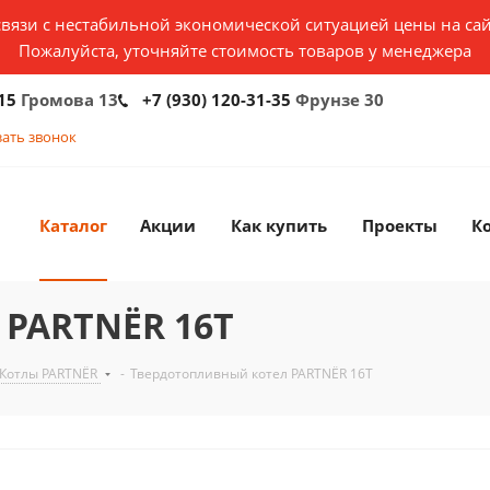
связи с нестабильной экономической ситуацией цены на сай
Пожалуйста, уточняйте стоимость товаров у менеджера
15
Громова 13
+7 (930) 120-31-35
Фрунзе 30
зать звонок
Каталог
Акции
Как купить
Проекты
К
 PARTNЁR 16Т
Котлы PARTNЁR
-
Твердотопливный котел PARTNЁR 16Т