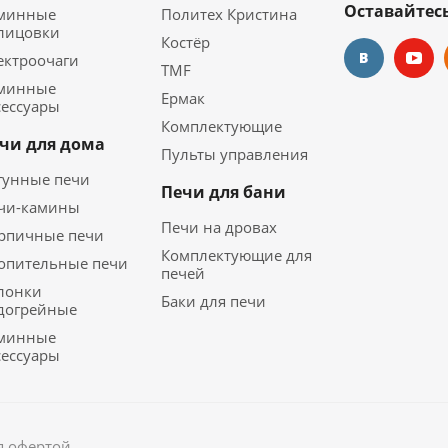
Оставайтесь
минные
Политех Кристина
лицовки
Костёр
ектроочаги
TMF
минные
Ермак
сессуары
Комплектующие
чи для дома
Пульты управления
гунные печи
Печи для бани
чи-камины
Печи на дровах
рпичные печи
Комплектующие для
опительные печи
печей
лонки
Баки для печи
догрейные
минные
сессуары
я офертой