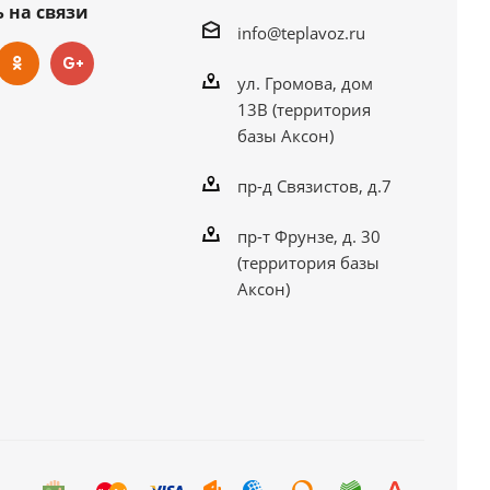
 на связи
info@teplavoz.ru
ул. Громова, дом
13В (территория
базы Аксон)
пр-д Связистов, д.7
пр-т Фрунзе, д. 30
(территория базы
Аксон)