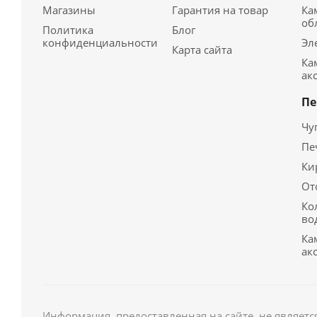
Магазины
Гарантия на товар
Ка
об
Политика
Блог
конфиденциальности
Эл
Карта сайта
Ка
ак
Пе
Чу
Пе
Ки
От
Ко
во
Ка
ак
Информация, предоставленная на сайте, не являетс