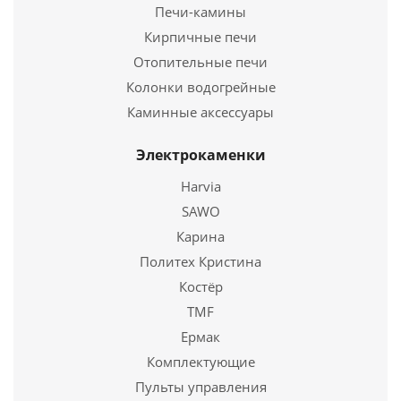
Печи-камины
Кирпичные печи
Отопительные печи
Колонки водогрейные
Каминные аксессуары
Электрокаменки
Вентиляционная решетка (Белый) с задвижкой
17*17
Harvia
SAWO
1 455
руб.
Карина
Страна
Польша
Политех Кристина
Костёр
Подробнее
TMF
Купить в 1 клик
Ермак
Комплектующие
Пульты управления