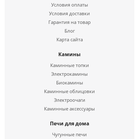
Условия оплаты
Условия доставки
Гарантия на товар
Блог
Карта сайта
Камины
Вентиляционная решетка Черная (11*17) 117C
Каминные топки
Электрокамины
1 530
руб.
Биокамины
Страна
Польша
Каминные облицовки
Электроочаги
Подробнее
Каминные аксессуары
Купить в 1 клик
Печи для дома
Чугунные печи