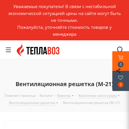
Уважаемые покупатели! В связи с нестабильной
экономической ситуацией цены на сайте могут быть
не точными.
Пожалуйста, уточняйте стоимость товаров у
менеджера
0
Вентиляционная решетка (М-21)
0
Главная страница
-
Каталог
-
Камины
-
Каминные аксессуары
-
Вентиляционные решетки
-
Вентиляционная решетка (М-21)