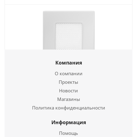
Компания
Вентиляционная решетка Белая (11*11) 11B
О компании
1 449
руб.
Проекты
Новости
Страна
Польша
Магазины
Подробнее
Политика конфиденциальности
Купить в 1 клик
Информация
Помощь