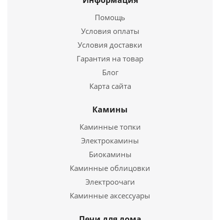
Информация
Купить в 1 клик
Помощь
Условия оплаты
Условия доставки
Гарантия на товар
Блог
Карта сайта
Камины
Каминные топки
Вентиляционная решетка Латунь (11*42) 42M
Электрокамины
2 737
руб.
Биокамины
Каминные облицовки
Страна
Польша
Электроочаги
Каминные аксессуары
Подробнее
Купить в 1 клик
Печи для дома