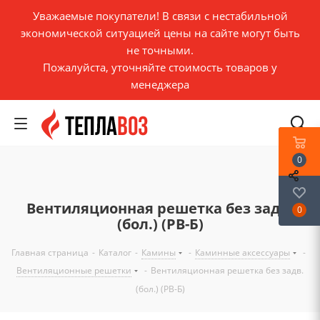
Уважаемые покупатели! В связи с нестабильной
экономической ситуацией цены на сайте могут быть
не точными.
Пожалуйста, уточняйте стоимость товаров у
менеджера
0
Вентиляционная решетка без задв.
0
(бол.) (РВ-Б)
Главная страница
-
Каталог
-
Камины
-
Каминные аксессуары
-
Вентиляционные решетки
-
Вентиляционная решетка без задв.
(бол.) (РВ-Б)