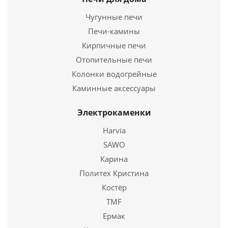
Чугунные печи
Печи-камины
Кирпичные печи
Отопительные печи
Колонки водогрейные
Каминные аксессуары
Электрокаменки
Вентиляционная решетка Черная (11*24) 24C
Harvia
SAWO
1 691
руб.
Карина
Страна
Польша
Политех Кристина
Костёр
Подробнее
TMF
Купить в 1 клик
Ермак