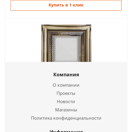
Купить в 1 клик
Компания
Вентиляционная решетка Рустик (11*11) (11*11)
11R
О компании
Проекты
4 508
руб.
Новости
Страна
Польша
Магазины
Политика конфиденциальности
Подробнее