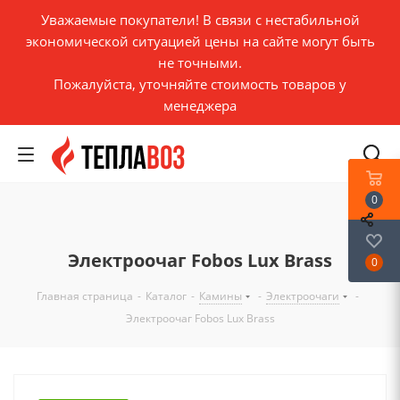
Уважаемые покупатели! В связи с нестабильной
экономической ситуацией цены на сайте могут быть
не точными.
Пожалуйста, уточняйте стоимость товаров у
менеджера
0
Электроочаг Fobos Lux Brass
0
Главная страница
-
Каталог
-
Камины
-
Электроочаги
-
Электроочаг Fobos Lux Brass