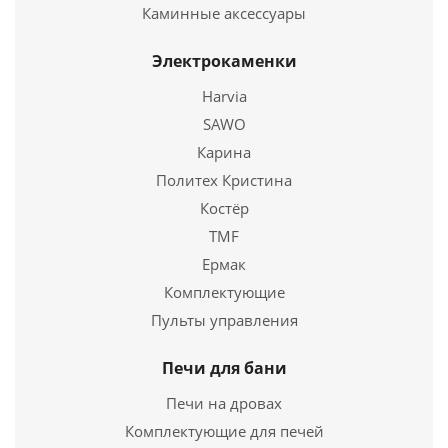
Купить в 1 клик
Каминные аксессуары
Электрокаменки
Harvia
SAWO
Карина
Политех Кристина
Костёр
TMF
Электроочаг Majestic Lux Black RC
Ермак
Комплектующие
15 790
руб.
Пульты управления
Страна
Китай
Длина
250 мм.
Печи для бани
Ширина
503 мм.
Печи на дровах
Высота
606 мм.
Комплектующие для печей