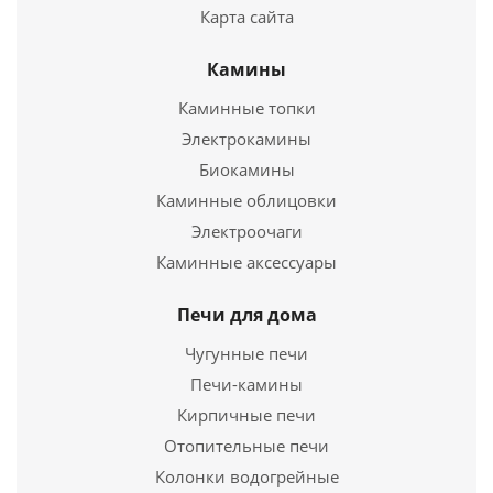
Карта сайта
Камины
Каминные топки
Электроочаг 3D Novara 26
Электрокамины
Биокамины
55 990
руб.
Каминные облицовки
Электропечь Kendal 24
Электроочаги
Страна
Китай
Длина
135 мм.
Каминные аксессуары
19 990
руб.
Ширина
940 мм.
Высота
580 мм.
Страна
Печи для дома
Китай
Длина
160 мм.
Чугунные печи
Ширина
Подробнее
240 мм.
Печи-камины
Высота
330 мм.
Кирпичные печи
Купить в 1 клик
Отопительные печи
Подробнее
Колонки водогрейные