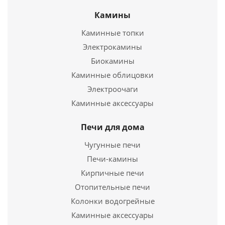
Камины
Каминные топки
Электрокамины
Задвижка печная ЗВ-1У, 130*130
Биокамины
Каминные облицовки
1 990
руб.
Электроочаги
Каминные аксессуары
Страна
Россия
Длина
340 мм.
Печи для дома
Ширина
130 мм.
Чугунные печи
Подробнее
Печи-камины
Кирпичные печи
Купить в 1 клик
Отопительные печи
Колонки водогрейные
Каминные аксессуары