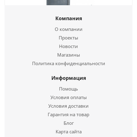
1 990
руб.
Компания
Страна
Россия
О компании
Длина
340 мм.
2727 LK Задвижка дымохода (270х270)
Проекты
Ширина
130 мм.
Новости
2 710
руб.
Подробнее
Магазины
Страна
Россия
Политика конфиденциальности
Купить в 1 клик
Ширина
320 мм.
Информация
Подробнее
Помощь
Условия оплаты
Купить в 1 клик
Условия доставки
Гарантия на товар
Блог
Карта сайта