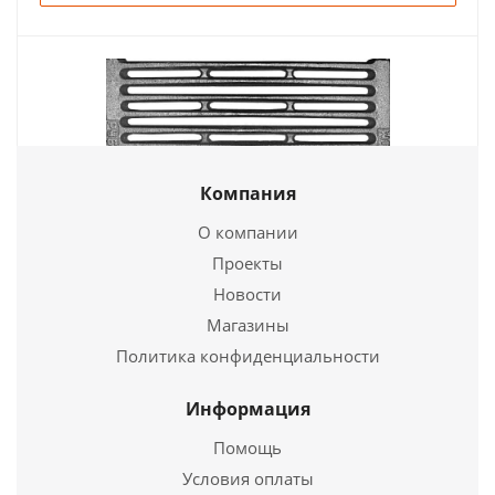
Компания
О компании
Решетка колосниковая РД-6, 380*250 (Рубцовск)
Проекты
Новости
1 736
руб.
Магазины
Страна
Россия
Политика конфиденциальности
Длина
380 мм.
Ширина
250 мм.
Информация
Помощь
Подробнее
Условия оплаты