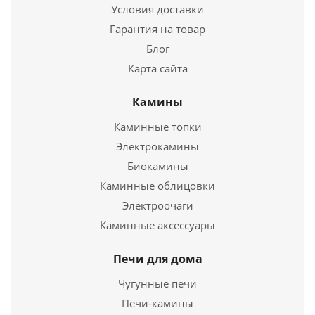
Условия доставки
Купить в 1 клик
Гарантия на товар
Блог
Карта сайта
Камины
Каминные топки
Электрокамины
Биокамины
Решетка колосниковая РД-11, 400*300 (Рубцовск)
Каминные облицовки
Электроочаги
2 165
руб.
Каминные аксессуары
Страна
Россия
Печи для дома
Длина
400 мм.
Ширина
300 мм.
Чугунные печи
Печи-камины
Подробнее