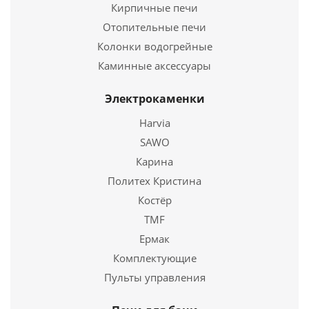
Кирпичные печи
Отопительные печи
Купить в 1 клик
Колонки водогрейные
Каминные аксессуары
Электрокаменки
Harvia
SAWO
Карина
Политех Кристина
Решетка колосниковая РУ-9, 400*300 (Рубцовск)
Костёр
TMF
2 477
руб.
Ермак
Страна
Комплектующие
Россия
Длина
400 мм.
Пульты управления
Ширина
300 мм.