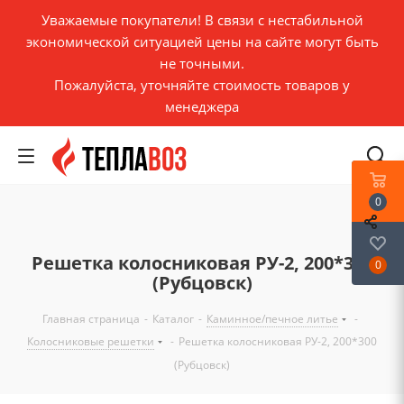
Уважаемые покупатели! В связи с нестабильной
экономической ситуацией цены на сайте могут быть
не точными.
Пожалуйста, уточняйте стоимость товаров у
менеджера
0
Решетка колосниковая РУ-2, 200*300
0
(Рубцовск)
Главная страница
-
Каталог
-
Каминное/печное литье
-
Колосниковые решетки
-
Решетка колосниковая РУ-2, 200*300
(Рубцовск)