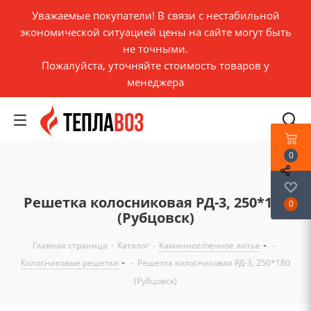
Уважаемые покупатели! В связи с нестабильной
экономической ситуацией цены на сайте могут быть
не точными.
Пожалуйста, уточняйте стоимость товаров у
менеджера
0
Решетка колосниковая РД-3, 250*180
0
(Рубцовск)
Главная страница
-
Каталог
-
Каминное/печное литье
-
Колосниковые решетки
-
Решетка колосниковая РД-3, 250*180
(Рубцовск)