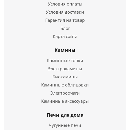
Условия оплаты
Подробнее
Условия доставки
Купить в 1 клик
Гарантия на товар
Блог
Карта сайта
Камины
Каминные топки
Электрокамины
Биокамины
Каминные облицовки
Решетка колосниковая РУ-1, 250*250 ( Рубцовск)
Электроочаги
Каминные аксессуары
1 102
руб.
Страна
Печи для дома
Россия
Длина
250 мм.
Чугунные печи
Ширина
250 мм.