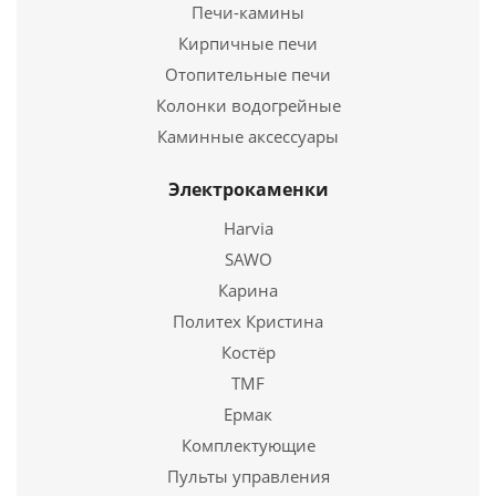
Печи-камины
Кирпичные печи
Подробнее
Отопительные печи
Купить в 1 клик
Колонки водогрейные
Каминные аксессуары
Электрокаменки
Harvia
SAWO
Карина
Политех Кристина
Костёр
Решетка колосниковая РД-10, 250*87 (Рубцовск)
TMF
Ермак
393
руб.
Комплектующие
Страна
Россия
Пульты управления
Длина
250 мм.