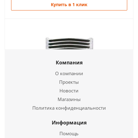
Купить в 1 клик
Компания
О компании
Решетка колосниковая РУ-5 (250х250мм), 4,6кг
Проекты
"БЛЗ"
Новости
Магазины
800
руб.
Политика конфиденциальности
Страна
Россия
Длина
400 мм.
Информация
Ширина
300 мм.
Помощь